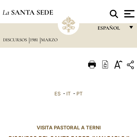
La
SANTA SEDE
ESPAÑOL
DISCURSOS
1981
MARZO
FRANÇAIS
ENGLISH
ITALIANO
PORTUGUÊS
ESPAÑOL
ES
-
IT
-
PT
DEUTSCH
POLSKI
العربيّة
VISITA PASTORAL A TERNI
中文