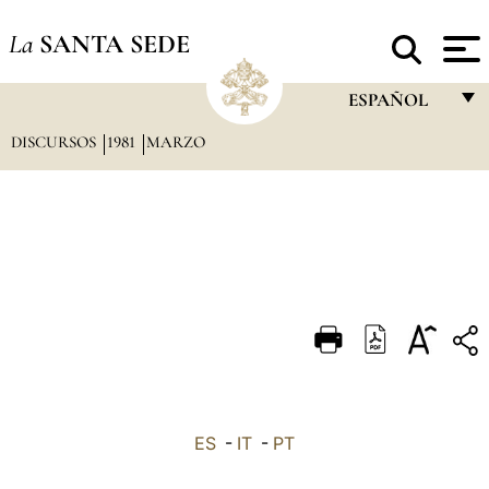
La
SANTA SEDE
ESPAÑOL
DISCURSOS
1981
MARZO
FRANÇAIS
ENGLISH
ITALIANO
PORTUGUÊS
ESPAÑOL
DEUTSCH
POLSKI
العربيّة
ES
-
IT
-
PT
中文