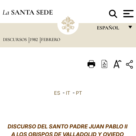
La
SANTA SEDE
ESPAÑOL
DISCURSOS
1982
FEBRERO
FRANÇAIS
ENGLISH
ITALIANO
PORTUGUÊS
ESPAÑOL
ES
-
IT
-
PT
DEUTSCH
POLSKI
العربيّة
DISCURSO DEL SANTO PADRE JUAN PABLO II
A LOS OBISPOS DE VALLADOLID Y OVIEDO
中文