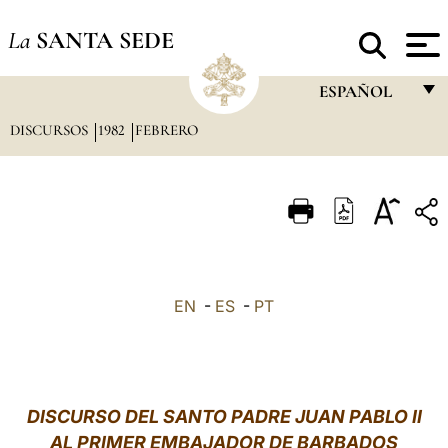
La
SANTA SEDE
ESPAÑOL
DISCURSOS
1982
FEBRERO
FRANÇAIS
ENGLISH
ITALIANO
PORTUGUÊS
ESPAÑOL
EN
-
ES
-
PT
DEUTSCH
POLSKI
العربيّة
DISCURSO DEL SANTO PADRE JUAN PABLO II
AL PRIMER EMBAJADOR DE BARBADOS
中文