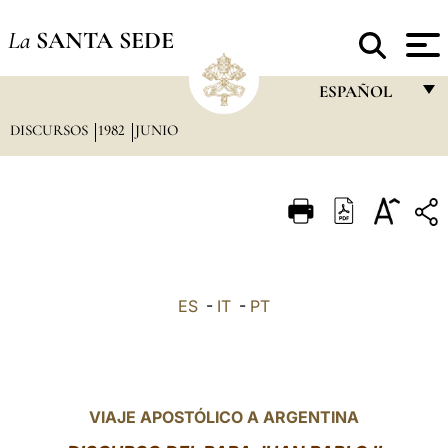
La
SANTA SEDE
ESPAÑOL
DISCURSOS
1982
JUNIO
FRANÇAIS
ENGLISH
ITALIANO
PORTUGUÊS
ESPAÑOL
ES
-
IT
-
PT
DEUTSCH
POLSKI
العربيّة
VIAJE APOSTÓLICO A ARGENTINA
中文