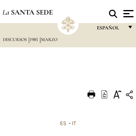
La
SANTA SEDE
ESPAÑOL
DISCURSOS
1985
MARZO
FRANÇAIS
ENGLISH
ITALIANO
PORTUGUÊS
ESPAÑOL
DEUTSCH
POLSKI
العربيّة
ES
-
IT
中文