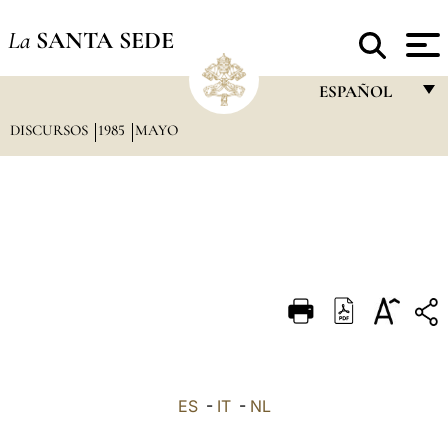
La
SANTA SEDE
ESPAÑOL
DISCURSOS
1985
MAYO
FRANÇAIS
ENGLISH
ITALIANO
PORTUGUÊS
ESPAÑOL
DEUTSCH
POLSKI
العربيّة
ES
-
IT
-
NL
中文