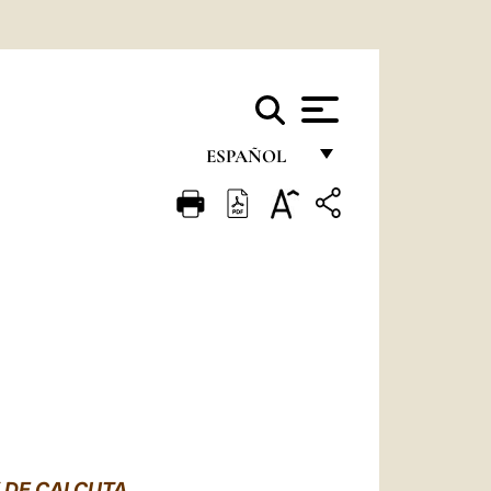
ESPAÑOL
FRANÇAIS
ENGLISH
ITALIANO
PORTUGUÊS
ESPAÑOL
DEUTSCH
POLSKI
 DE CALCUTA