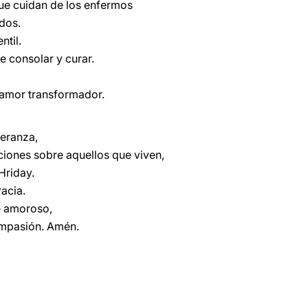
que cuidan de los enfermos
dos.
ntil.
e consolar y curar.
 amor transformador.
eranza,
iones sobre aquellos que viven,
Hriday.
acia.
e amoroso,
ompasión. Amén.