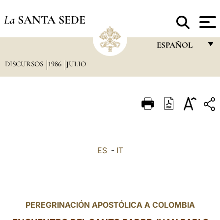
La
SANTA SEDE
ESPAÑOL
DISCURSOS
1986
JULIO
FRANÇAIS
ENGLISH
ITALIANO
PORTUGUÊS
ESPAÑOL
ES
-
IT
DEUTSCH
POLSKI
العربيّة
PEREGRINACIÓN APOSTÓLICA A COLOMBIA
中文