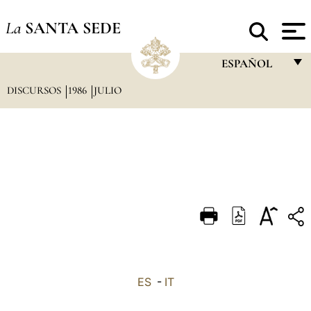
La
SANTA SEDE
ESPAÑOL
DISCURSOS
1986
JULIO
FRANÇAIS
ENGLISH
ITALIANO
PORTUGUÊS
ESPAÑOL
DEUTSCH
POLSKI
العربيّة
ES
-
IT
中文