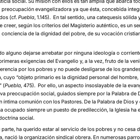
ticia social. Su misión con ellos es tan amplia que abarca t
na preocupación evangelizadora ya que ésta, concebida integr
dos (cf.
Puebla
, 1.145). En tal sentido, una catequesis sólida
reer, según los criterios del Magisterio auténtico, es un ser
 conciencia de la dignidad del pobre, de su vocación cristia
o alguno dejarse arrebatar por ninguna ideología o corriente
s primeras exigencias del Evangelio y, a la vez, fruto de la ven
erencia por los pobres y no puede desligarse de los grandes
sia, cuyo “objeto primario es la dignidad personal del hombre, 
” (
Puebla,
475). Por ello, un aspecto insoslayable de la eva
iva preocupación social, guiados siempre por la Palabra de D
 en íntima comunión con los Pastores. De la Palabra de Dios y
 ha ocupado siempre un puesto de predilección, la Iglesia ha e
octrina social.
 parte, ha querido estar al servicio de los pobres y no cesa 
ya, nació la organización sindical obrera. En numerosas parr