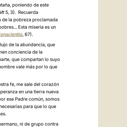
ntaña, poniendo de este
Mt
5, 3). Recuerda
nza de la pobreza proclamada
obres... Esta miseria es un
Conscientia
, 67).
l lujo de la abundancia, que
omen conciencia de la
 parte, que compartan lo suyo
l hombre vale más por lo que
estra fe, me sale del corazón
speranza en una tierra nueva
 por ese Padre común, somos
necesarias para que lo que
es.
 hermano, ni de grupo contra