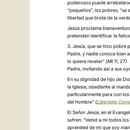
poderosos puede arrebatársela
“pequeños”, los pobres, “se 
libertad que brota de la verd
Jesús proclama bienaventurad
pretenden identificar la feli
3. Jesús, que se hizo pobre 
Padre, y nadie conoce bien al 
lo quiere revelar” (
Mt
11, 27).
Padre, invitando así a sus oy
En su dignidad de hijo de D
la Iglesia, obediente al mand
particularmente para con los
del hombre” (
Libertatis Cons
El Señor Jesús, en el Evang
sufren: “Venid a mi todos los
aprended de mí que soy mans