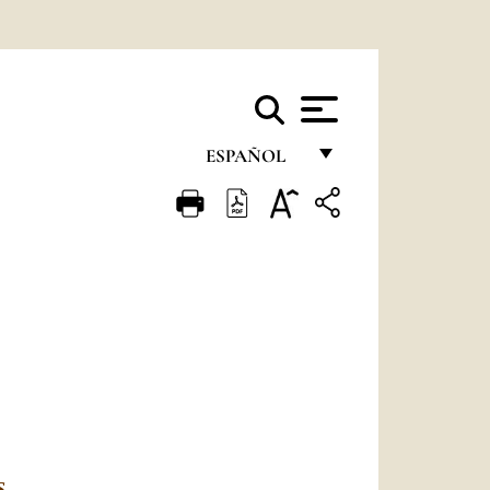
ESPAÑOL
FRANÇAIS
ENGLISH
ITALIANO
PORTUGUÊS
ESPAÑOL
DEUTSCH
POLSKI
S