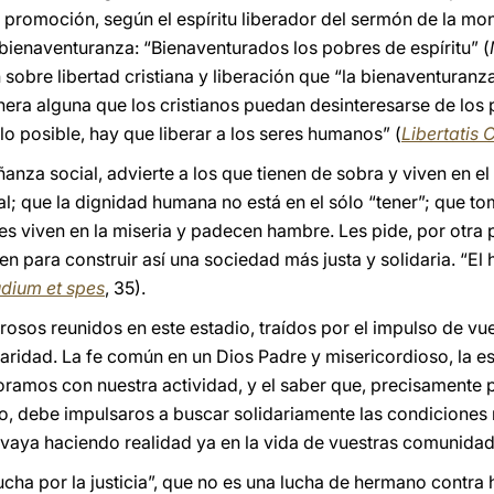
 promoción, según el espíritu liberador del sermón de la mo
bienaventuranza: “Bienaventurados los pobres de espíritu” (
 sobre libertad cristiana y liberación que “la bienaventura
era alguna que los cristianos puedan desinteresarse de los p
lo posible, hay que liberar a los seres humanos” (
Libertatis 
eñanza social, advierte a los que tienen de sobra y viven en e
al; que la dignidad humana no está en el sólo “tener”; que t
es viven en la miseria y padecen hambre. Les pide, por otra
en para construir así una sociedad más justa y solidaria. “E
dium et spes
, 35).
rosos reunidos en este estadio, traídos por el impulso de vu
daridad. La fe común en un Dios Padre y misericordioso, la e
oramos con nuestra actividad, y el saber que, precisamente
, debe impulsaros a buscar solidariamente las condiciones 
vaya haciendo realidad ya en la vida de vuestras comunidad
lucha por la justicia”, que no es una lucha de hermano contra