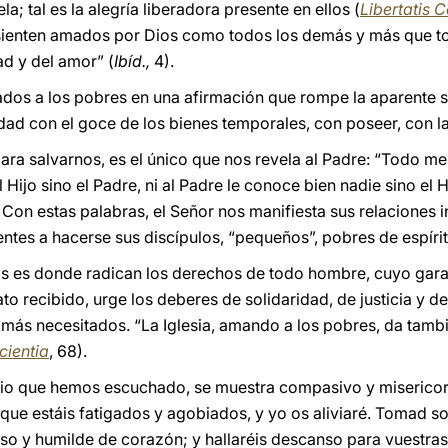
; tal es la alegría liberadora presente en ellos (
Libertatis 
sienten amados por Dios como todos los demás y más que tod
ad y del amor” (
Ibíd.,
4).
os a los pobres en una afirmación que rompe la aparente so
cidad con el goce de los bienes temporales, con poseer, con la
para salvarnos, es el único que nos revela al Padre: “Todo m
Hijo sino el Padre, ni al Padre le conoce bien nadie sino el Hi
 Con estas palabras, el Señor nos manifiesta sus relaciones 
entes a hacerse sus discípulos, “pequeños”, pobres de espírit
ios es donde radican los derechos de todo hombre, cuyo gar
ato recibido, urge los deberes de solidaridad, de justicia y d
 más necesitados. “La Iglesia, amando a los pobres, da tambi
cientia
, 68).
elio que hemos escuchado, se muestra compasivo y miserico
 que estáis fatigados y agobiados, y yo os aliviaré. Tomad s
o y humilde de corazón; y hallaréis descanso para vuestras