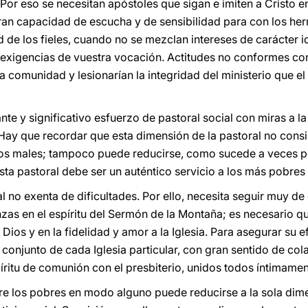
Por eso se necesitan apóstoles que sigan e imiten a Cristo e
ran capacidad de escucha y de sensibilidad para con los h
ud de los fieles, cuando no se mezclan intereses de carácter i
s exigencias de vuestra vocación. Actitudes no conformes co
a comunidad y lesionarían la integridad del ministerio que e
ante y significativo esfuerzo de pastoral social con miras a
 Hay que recordar que esta dimensión de la pastoral no consi
 los males; tampoco puede reducirse, como sucede a veces p
Esta pastoral debe ser un auténtico servicio a los más pobres
al no exenta de dificultades. Por ello, necesita seguir muy d
nzas en el espíritu del Sermón de la Montaña; es necesario qu
de Dios y en la fidelidad y amor a la Iglesia. Para asegurar su 
 conjunto de cada Iglesia particular, con gran sentido de col
íritu de comunión con el presbiterio, unidos todos íntimamen
ntre los pobres en modo alguno puede reducirse a la sola di