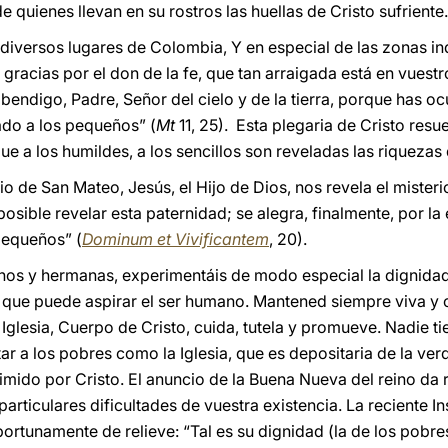
e quienes llevan en su rostros las huellas de Cristo sufriente.
diversos lugares de Colombia, Y en especial de las zonas ind
 gracias por el don de la fe, que tan arraigada está en vues
 bendigo, Padre, Señor del cielo y de la tierra, porque has o
ado a los pequeños” (
Mt
11, 25). Esta plegaria de Cristo resu
que a los humildes, a los sencillos son reveladas las riquezas 
io de San Mateo, Jesús, el Hijo de Dios, nos revela el misteri
posible revelar esta paternidad; se alegra, finalmente, por la 
pequeños” (
Dominum et Vivificantem
, 20).
anos y hermanas, experimentáis de modo especial la dignidad 
 que puede aspirar el ser humano. Mantened siempre viva y 
 Iglesia, Cuerpo de Cristo, cuida, tutela y promueve. Nadie t
ar a los pobres como la Iglesia, que es depositaria de la ve
mido por Cristo. El anuncio de la Buena Nueva del reino da 
articulares dificultades de vuestra existencia. La reciente In
portunamente de relieve: “Tal es su dignidad (la de los pobr