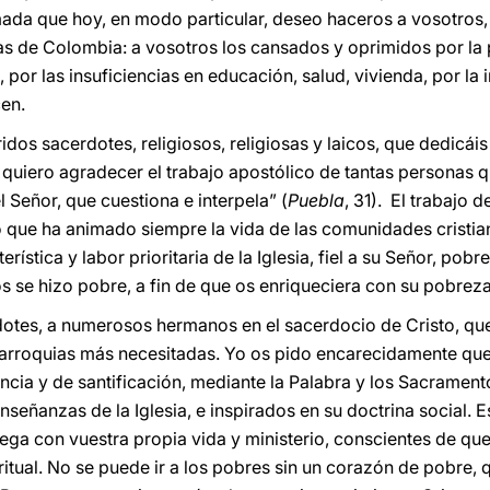
mada que hoy, en modo particular, deseo haceros a vosotros, 
 de Colombia: a vosotros los cansados y oprimidos por la po
, por las insuficiencias en educación, salud, vivienda, por la
en.
idos sacerdotes, religiosos, religiosas y laicos, que dedicá
, quiero agradecer el trabajo apostólico de tantas personas q
l Señor, que cuestiona e interpela” (
Puebla
, 31). El trabajo d
 que ha animado siempre la vida de las comunidades cristia
rística y labor prioritaria de la Iglesia, fiel a su Señor, pob
os se hizo pobre, a fin de que os enriqueciera con su pobreza
otes, a numerosos hermanos en el sacerdocio de Cristo, qu
 parroquias más necesitadas. Yo os pido encarecidamente que
tencia y de santificación, mediante la Palabra y los Sacrame
nseñanzas de la Iglesia, e inspirados en su doctrina social. E
rega con vuestra propia vida y ministerio, conscientes de q
iritual. No se puede ir a los pobres sin un corazón de pobre, 