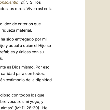
Conscientia
, 21)”. Sí, los
os los otros. Viven así en la
lidez de criterios que
 riqueza material.
e ha sido entregado por mi
jo y aquel a quien el Hijo se
inefables y únicas con su
u.
ante es Dios mismo. Por eso
e caridad para con todos,
én testimonio de la dignidad
rdioso con todos los que
obre vosotros mi yugo, y
 almas” (
Mt
11, 28-29). He