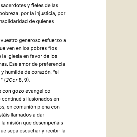
sacerdotes y fieles de las
breza, por la injusticia, por
 insolidaridad de quienes
is vuestro generoso esfuerzo a
ue ven en los pobres “los
e la Iglesia en favor de los
nas. Ese amor de preferencia
re y humilde de corazón, “el
” (
2Cor
8, 9).
e con gozo evangélico
 continuéis ilusionados en
ntos, en comunión plena con
stáis llamados a dar
ue la misión que desempeñáis
que sepa escuchar y recibir la