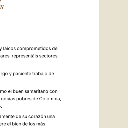
العربيّة
ÍN
中文
LATINE
 y laicos comprometidos de
ares, representáis sectores
argo y paciente trabajo de
como el buen samaritano con
arroquias pobres de Colombia,
.
neamente de su corazón una
re el bien de los más