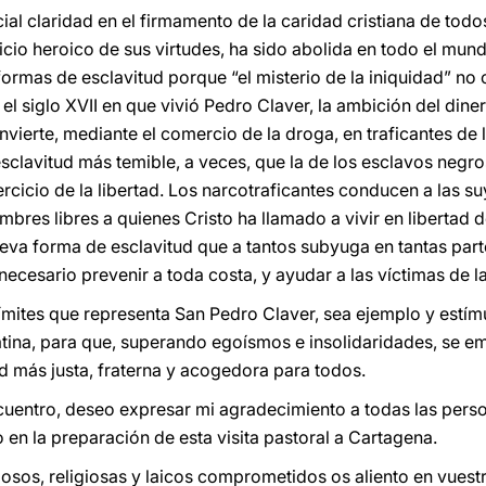
ial claridad en el firmamento de la caridad cristiana de todo
icio heroico de sus virtudes, ha sido abolida en todo el mun
formas de esclavitud porque “el misterio de la iniquidad” no
el siglo XVII en que vivió Pedro Claver, la ambición del din
vierte, mediante el comercio de la droga, en traficantes de 
sclavitud más temible, a veces, que la de los esclavos negro
ercicio de la libertad. Los narcotraficantes conducen a las s
bres libres a quienes Cristo ha llamado a vivir en libertad
eva forma de esclavitud que a tantos subyuga en tantas par
 necesario prevenir a toda costa, y ayudar a las víctimas de la
límites que representa San Pedro Claver, sea ejemplo y estím
tina, para que, superando egoísmos e insolidaridades, se e
 más justa, fraterna y acogedora para todos.
cuentro, deseo expresar mi agradecimiento a todas las perso
en la preparación de esta visita pastoral a Cartagena.
giosos, religiosas y laicos comprometidos os aliento en vuest