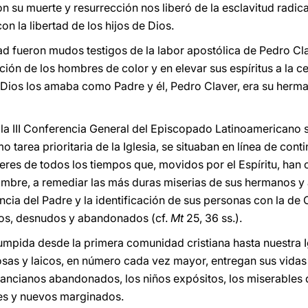
n su muerte y resurrección nos liberó de la esclavitud radic
on la libertad de los hijos de Dios.
ad fueron mudos testigos de la labor apostólica de Pedro Cl
ción de los hombres de color y en elevar sus espíritus a la c
, Dios los amaba como Padre y él, Pedro Claver, era su herma
la III Conferencia General del Episcopado Latinoamericano 
mo tarea prioritaria de la Iglesia, se situaban en línea de con
res de todos los tiempos que, movidos por el Espíritu, han
 hambre, a remediar las más duras miserias de sus hermanos y 
encia del Padre y la identificación de sus personas con la de 
os, desnudos y abandonados (cf.
Mt
25, 36 ss.).
rumpida desde la primera comunidad cristiana hasta nuestra Ig
iosas y laicos, en número cada vez mayor, entregan sus vidas a
s ancianos abandonados, los niños expósitos, los miserable
es y nuevos marginados.