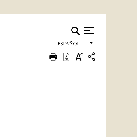
ESPAÑOL
FRANÇAIS
ENGLISH
ITALIANO
PORTUGUÊS
ESPAÑOL
DEUTSCH
POLSKI