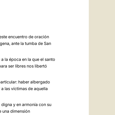
العربيّة
中文
LATINE
 este encuentro de oración
agena, ante la tumba de San
a la época en la que el santo
ara ser libres nos libertó
particular: haber albergado
a las víctimas de aquella
a digna y en armonía con su
ere una dimensión