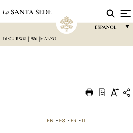
La
SANTA SEDE
ESPAÑOL
DISCURSOS
1986
MARZO
FRANÇAIS
ENGLISH
ITALIANO
PORTUGUÊS
ESPAÑOL
DEUTSCH
POLSKI
العربيّة
EN
-
ES
-
FR
-
IT
中文