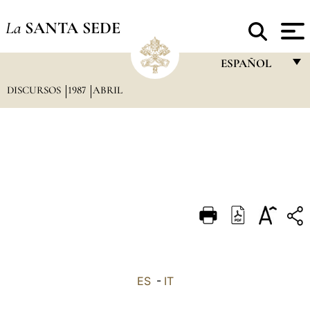
La
SANTA SEDE
ESPAÑOL
DISCURSOS
1987
ABRIL
FRANÇAIS
ENGLISH
ITALIANO
PORTUGUÊS
ESPAÑOL
DEUTSCH
POLSKI
العربيّة
ES
-
IT
中文