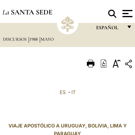
La
SANTA SEDE
ESPAÑOL
DISCURSOS
1988
MAYO
FRANÇAIS
ENGLISH
ITALIANO
PORTUGUÊS
ESPAÑOL
ES
-
IT
DEUTSCH
POLSKI
العربيّة
VIAJE APOSTÓLICO A URUGUAY, BOLIVIA, LIMA Y
PARAGUAY
中文