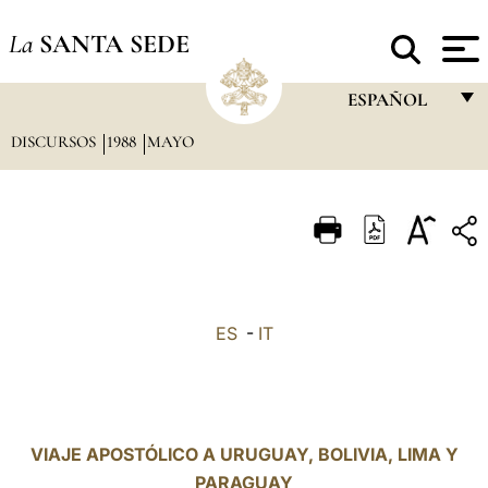
La
SANTA SEDE
ESPAÑOL
DISCURSOS
1988
MAYO
FRANÇAIS
ENGLISH
ITALIANO
PORTUGUÊS
ESPAÑOL
ES
-
IT
DEUTSCH
POLSKI
العربيّة
VIAJE APOSTÓLICO A URUGUAY, BOLIVIA, LIMA Y
PARAGUAY
中文