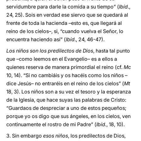
servidumbre para darle la comida a su tiempo” (
Ibíd
.,
24, 25). Sois en verdad ese siervo que se quedará al
frente de toda la hacienda –esto es, que llegará al
reino de los cielos–, si, “cuando vuelva el Señor, lo
encuentra haciendo así” (
Ibíd
., 24, 46-47).
Los niños son los predilectos de Dios
, hasta tal punto
que –como leemos en el Evangelio– es a ellos a
quienes reserva de manera primordial el reino (cf.
Mc
10, 14). “Si no cambiáis y os hacéis como los niños –
dice Jesús– no entraréis en el reino de los cielos” (
Mt
18, 3). Los niños son a su vez el tesoro y la esperanza
de la Iglesia, que hace suyas las palabras de Cristo:
“Guardaos de despreciar a uno de estos pequeños;
porque yo os digo que sus ángeles, en los cielos, ven
continuamente el rostro de mi Padre” (
Ibíd.
, 18, 10).
3. Sin embargo
esos niños
, los predilectos de Dios,