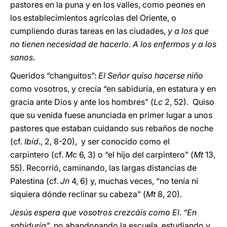
pastores en la puna y en los valles, como peones en
los establecimientos agrícolas del Oriente, o
cumpliendo duras tareas en las ciudades,
y a los que
no tienen necesidad de hacerlo. A los enfermos y a los
sanos
.
Queridos “changuitos”:
El Señor quiso hacerse niño
como vosotros, y crecía “en sabiduría, en estatura y en
gracia ante Dios y ante los hombres” (
Lc
2, 52). Quiso
que su venida fuese anunciada en primer lugar a unos
pastores que estaban cuidando sus rebaños de noche
(cf.
Ibíd
., 2, 8-20), y ser conocido como el
carpintero (cf.
Mc
6, 3) o “el hijo del carpintero” (
Mt
13,
55). Recorrió, caminando, las largas distancias de
Palestina (cf.
Jn
4, 6) y, muchas veces, “no tenía ni
siquiera dónde reclinar su cabeza” (
Mt
8, 20).
Jesús espera que vosotros crezcáis como El
.
“En
sabiduría”
, no abandonando la escuela, estudiando y