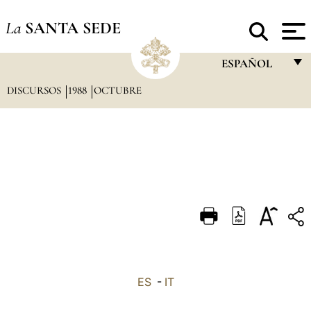
La
SANTA SEDE
ESPAÑOL
DISCURSOS
1988
OCTUBRE
FRANÇAIS
ENGLISH
ITALIANO
PORTUGUÊS
ESPAÑOL
DEUTSCH
POLSKI
العربيّة
ES
-
IT
中文