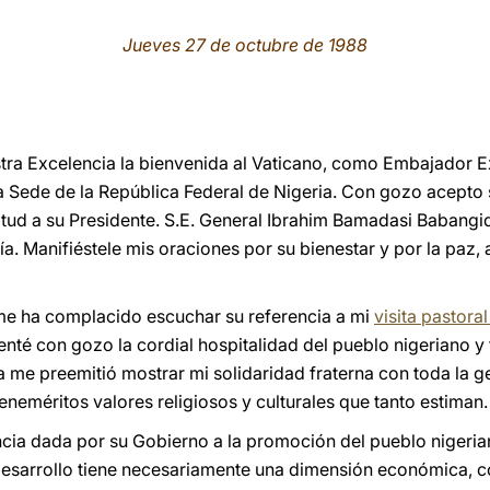
Jueves 27 de octubre de 1988
ra Excelencia la bienvenida al Vaticano, como Embajador Ex
ta Sede de la República Federal de Nigeria. Con gozo acepto 
itud a su Presidente. S.E. General Ibrahim Bamadasi Babangid
. Manifiéstele mis oraciones por su bienestar y por la paz,
 me ha complacido escuchar su referencia a mi
visita pastora
é con gozo la cordial hospitalidad del pueblo nigeriano y f
a me preemitió mostrar mi solidaridad fraterna con toda la g
beneméritos valores religiosos y culturales que tanto estiman.
ancia dada por su Gobierno a la promoción del pueblo nigeria
l desarrollo tiene necesariamente una dimensión económica, 