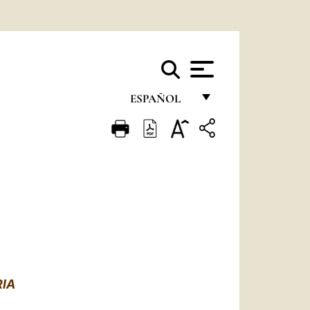
ESPAÑOL
FRANÇAIS
ENGLISH
ITALIANO
PORTUGUÊS
ESPAÑOL
DEUTSCH
RIA
POLSKI