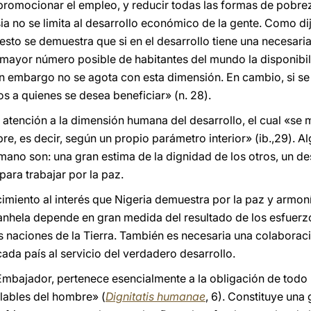
 promocionar el empleo, y reducir todas las formas de pobrez
esia no se limita al desarrollo económico de la gente. Como di
 esto se demuestra que si en el desarrollo tiene una necesar
 mayor número posible de habitantes del mundo la disponibi
n embargo no se agota con esta dimensión. En cambio, si se li
s a quienes se desea beneficiar» (n. 28).
atención a la dimensión humana del desarrollo, el cual «se m
re, es decir, según un propio parámetro interior» (ib.,29). A
umano son: una gran estima de la dignidad de los otros, un d
para trabajar por la paz.
miento al interés que Nigeria demuestra por la paz y armoní
anhela depende en gran medida del resultado de los esfuerz
s naciones de la Tierra. También es necesaria una colaborac
ada país al servicio del verdadero desarrollo.
bajador, pertenece esencialmente a la obligación de todo p
lables del hombre» (
Dignitatis humanae
, 6). Constituye una 