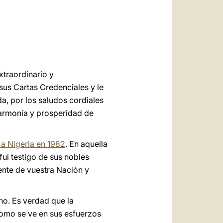
العربيّة
中文
LATINE
traordinario y
sus Cartas Credenciales y le
a, por los saludos cordiales
 armonía y prosperidad de
l a Nigeria en 1982
. En aquella
ui testigo de sus nobles
ente de vuestra Nación y
no. Es verdad que la
como se ve en sus esfuerzos