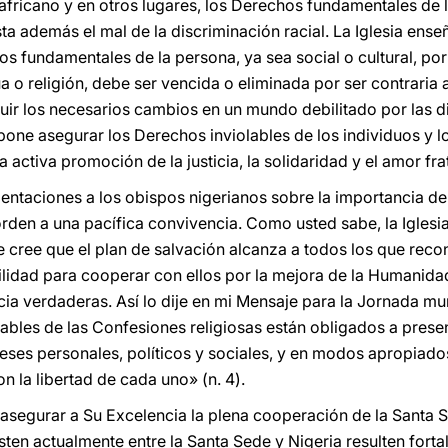
e africano y en otros lugares, los Derechos fundamentales d
sta además el mal de la discriminación racial. La Iglesia ens
os fundamentales de la persona, ya sea social o cultural, por
a o religión, debe ser vencida o eliminada por ser contraria a
guir los necesarios cambios en un mundo debilitado por las 
ropone asegurar los Derechos inviolables de los individuos y 
 activa promoción de la justicia, la solidaridad y el amor fra
entaciones a los obispos nigerianos sobre la importancia d
rden a una pacífica convivencia. Como usted sabe, la Iglesi
 cree que el plan de salvación alcanza a todos los que reco
ilidad para cooperar con ellos por la mejora de la Humanid
ticia verdaderas. Así lo dije en mi Mensaje para la Jornada mu
sables de las Confesiones religiosas están obligados a prese
eses personales, políticos y sociales, y en modos apropiados
 la libertad de cada uno» (n. 4).
o asegurar a Su Excelencia la plena cooperación de la Santa 
ten actualmente entre la Santa Sede y Nigeria resulten fortal