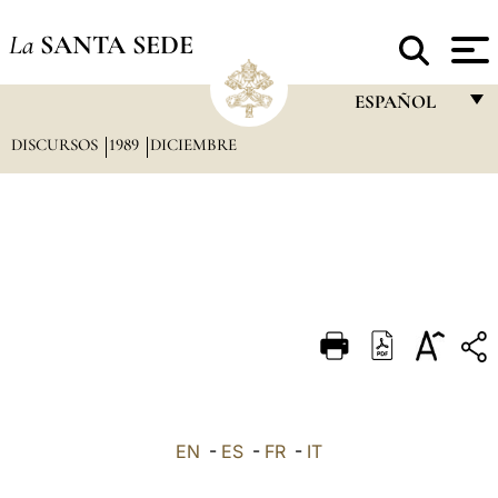
La
SANTA SEDE
ESPAÑOL
DISCURSOS
1989
DICIEMBRE
FRANÇAIS
ENGLISH
ITALIANO
PORTUGUÊS
ESPAÑOL
DEUTSCH
POLSKI
العربيّة
EN
-
ES
-
FR
-
IT
中文