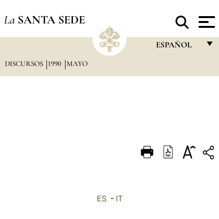
La
SANTA SEDE
ESPAÑOL
DISCURSOS
1990
MAYO
FRANÇAIS
ENGLISH
ITALIANO
PORTUGUÊS
ESPAÑOL
DEUTSCH
POLSKI
العربيّة
ES
-
IT
中文