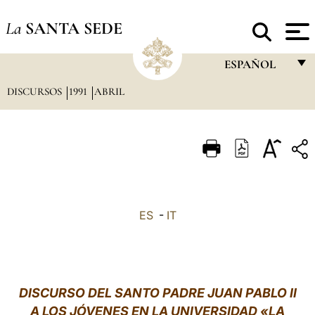
La
SANTA SEDE
ESPAÑOL
DISCURSOS
1991
ABRIL
FRANÇAIS
ENGLISH
ITALIANO
PORTUGUÊS
ESPAÑOL
ES
-
IT
DEUTSCH
POLSKI
العربيّة
DISCURSO DEL SANTO PADRE JUAN PABLO II
A LOS JÓVENES EN LA UNIVERSIDAD «LA
中文