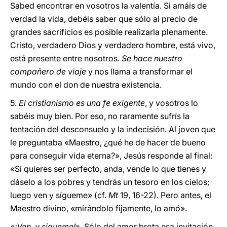
Sabed encontrar en vosotros la valentía. Si amáis de
verdad la vida, debéis saber que sólo al precio de
grandes sacrificios es posible realizarla plenamente.
Cristo, verdadero Dios y verdadero hombre, está vivo,
está presente entre nosotros.
Se hace nuestro
compañero de viaje
y nos llama a transformar el
mundo con el don de nuestra existencia.
5.
El cristianismo es una fe exigente
, y vosotros lo
sabéis muy bien. Por eso, no raramente sufrís la
tentación del desconsuelo y la indecisión. Al joven que
le preguntaba «Maestro, ¿qué he de hacer de bueno
para conseguir vida eterna?», Jesús responde al final:
«Si quieres ser perfecto, anda, vende lo que tienes y
dáselo a los pobres y tendrás un tesoro en los cielos;
luego ven y sígueme» (cf.
Mt
19, 16-22). Pero antes, el
Maestro divino, «mirándolo fijamente, lo amó».
«
¡Ven, y sígueme!
». Sólo del amor brota esa invitación