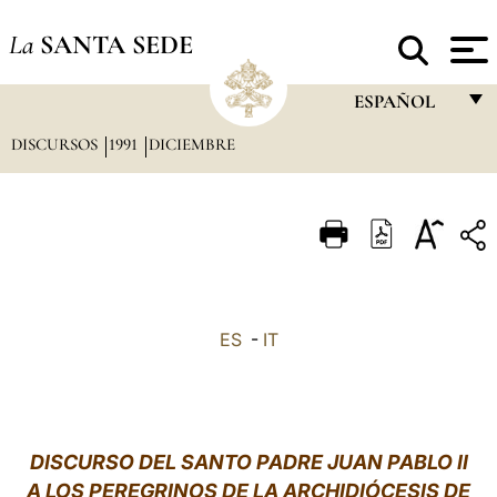
La
SANTA SEDE
ESPAÑOL
DISCURSOS
1991
DICIEMBRE
FRANÇAIS
ENGLISH
ITALIANO
PORTUGUÊS
ESPAÑOL
ES
-
IT
DEUTSCH
POLSKI
العربيّة
DISCURSO DEL SANTO PADRE JUAN PABLO II
A LOS PEREGRINOS DE LA ARCHIDIÓCESIS DE
中文