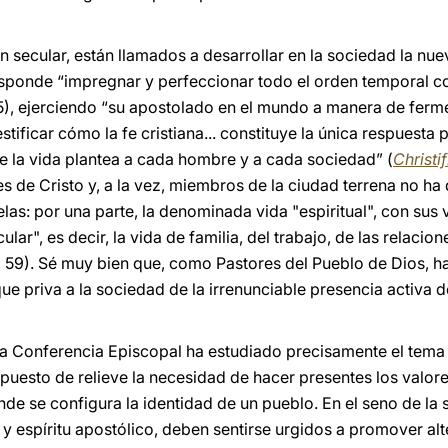
ón secular, están llamados a desarrollar en la sociedad la nu
responde “impregnar y perfeccionar todo el orden temporal co
 5), ejerciendo “su apostolado en el mundo a manera de ferm
stificar cómo la fe cristiana... constituye la única respuesta
 la vida plantea a cada hombre y a cada sociedad” (
Christif
s de Cristo y, a la vez, miembros de la ciudad terrena no ha 
las: por una parte, la denominada vida "espiritual", con sus 
lar", es decir, la vida de familia, del trabajo, de las relaci
., 59). Sé muy bien que, como Pastores del Pueblo de Dios, h
ue priva a la sociedad de la irrenunciable presencia activa d
la Conferencia Episcopal ha estudiado precisamente el tema
 puesto de relieve la necesidad de hacer presentes los valor
nde se configura la identidad de un pueblo. En el seno de la
 y espíritu apostólico, deben sentirse urgidos a promover alt