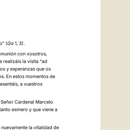
العربيّة
中文
LATINE
o” (
Ga
1, 3).
omunión con vosotros,
realizáis la visita “ad
los y esperanzas que os
dos. En estos momentos de
esentáis, a vuestros
l Señor Cardenal Marcelo
tanto esmero y que viene a
 nuevamente la vitalidad de