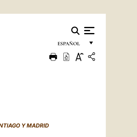
ESPAÑOL
FRANÇAIS
ENGLISH
ITALIANO
PORTUGUÊS
ESPAÑOL
DEUTSCH
ANTIAGO Y MADRID
POLSKI