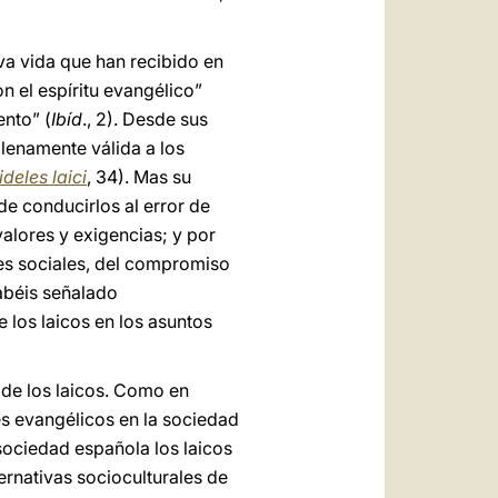
eva vida que han recibido en
n el espíritu evangélico”
ento” (
Ibíd
., 2). Desde sus
 plenamente válida a los
ideles laici
, 34). Mas su
de conducirlos al error de
valores y exigencias; y por
ones sociales, del compromiso
abéis señalado
e los laicos en los asuntos
 de los laicos. Como en
es evangélicos en la sociedad
 sociedad española los laicos
ernativas socioculturales de