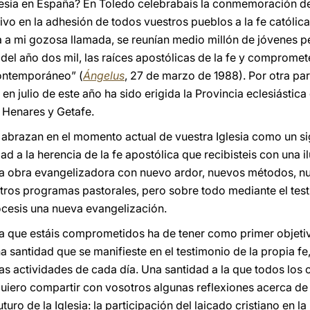
lesia en España? En Toledo celebrabais la conmemoración del
ivo en la adhesión de todos vuestros pueblos a la fe católic
a mi gozosa llamada, se reunían medio millón de jóvenes p
 del año dos mil, las raíces apostólicas de la fe y comprome
ontemporáneo” (
Ángelus
, 27 de marzo de 1988). Por otra par
, en julio de este año ha sido erigida la Provincia eclesiástic
 Henares y Getafe.
e abrazan en el momento actual de vuestra Iglesia como un si
dad a la herencia de la fe apostólica que recibisteis con una 
o la obra evangelizadora con nuevo ardor, nuevos métodos, n
tros programas pastorales, pero sobre todo mediante el tes
cesis una nueva evangelización.
a que estáis comprometidos ha de tener como primer objetivo
na santidad que se manifieste en el testimonio de la propia fe, 
las actividades de cada día. Una santidad a la que todos los 
quiero compartir con vosotros algunas reflexiones acerca d
uturo de la Iglesia: la participación del laicado cristiano en l