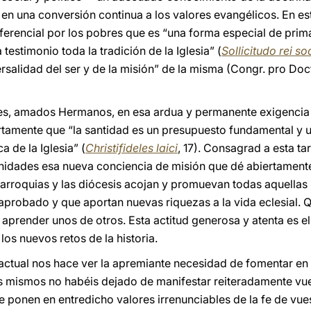
 en una conversión continua a los valores evangélicos. En este
ferencial por los pobres que es “una forma especial de primac
 testimonio toda la tradición de la Iglesia” (
Sollicitudo rei so
salidad del ser y de la misión” de la misma (Congr. pro Doct
res, amados Hermanos, en esa ardua y permanente exigencia d
tamente que “la santidad es un presupuesto fundamental y un
ca de la Iglesia” (
Christifideles laici
, 17). Consagrad a esta ta
dades esa nueva conciencia de misión que dé abiertamente
 parroquias y las diócesis acojan y promuevan todas aquellas 
a aprobado y que aportan nuevas riquezas a la vida eclesial
e aprender unos de otros. Esta actitud generosa y atenta es 
s nuevos retos de la historia.
n actual nos hace ver la apremiante necesidad de fomentar en
os mismos no habéis dejado de manifestar reiteradamente vu
e ponen en entredicho valores irrenunciables de la fe de vu