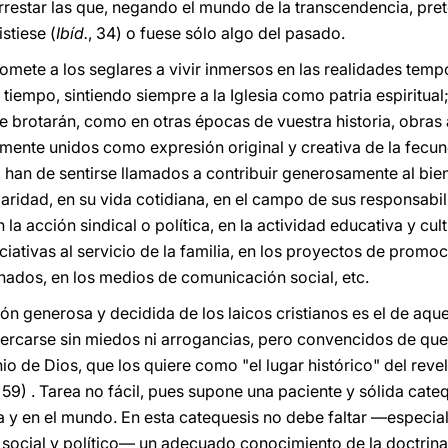
rrestar las que, negando el mundo de la transcendencia, pre
stiese (
Ibíd.
, 34) o fuese sólo algo del pasado.
mete a los seglares a vivir inmersos en las realidades tem
tiempo, sintiendo siempre a la Iglesia como patria espiritual
 que brotarán, como en otras épocas de vuestra historia, obr
mente unidos como expresión original y creativa de la fecun
, han de sentirse llamados a contribuir generosamente al b
idaridad, en su vida cotidiana, en el campo de sus responsabi
la acción sindical o política, en la actividad educativa y cultu
niciativas al servicio de la familia, en los proyectos de prom
ados, en los medios de comunicación social, etc.
n generosa y decidida de los laicos cristianos es el de aque
acercarse sin miedos ni arrogancias, pero convencidos de que
nio de Dios, que los quiere como "el lugar histórico" del revel
, 59) . Tarea no fácil, pues supone una paciente y sólida cat
sia y en el mundo. En esta catequesis no debe faltar —especia
cial y político— un adecuado conocimiento de la doctrina s