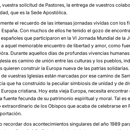
, vuestra solicitud de Pastores, la entrega de vuestros colabo
idad, que es la Sede Apostólica.
mente el recuerdo de las intensas jornadas vividas con los f
 a España. Con muchos de ellos he tenido el gozo de encontr
 españoles que participaron en la VI Jornada Mundial de la
 a aquel memorable encuentro de libertad y amor, como fuer
Góra. Durante aquellos días de profundas vivencias humanas y
esia es camino de unión entre las culturas y los pueblos, ind
s quieren construir la Europa nueva de las patrias solidarias
s de vuestras Iglesias están marcadas por ese camino de San
cia que ha construido la peculiar simbiosis de unidad y de d
a Europa cristiana. Hoy esta vieja Europa, necesita encontrar
 la fuente fecunda de su patrimonio espiritual y moral. Tal es
 extraordinario de los Obispos que acaba de celebrarse en 
portación.
no recordar dos acontecimientos singulares del año 1989 pa