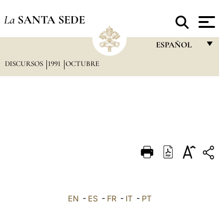
La
SANTA SEDE
ESPAÑOL
DISCURSOS
1991
OCTUBRE
FRANÇAIS
ENGLISH
ITALIANO
PORTUGUÊS
ESPAÑOL
DEUTSCH
POLSKI
العربيّة
EN
-
ES
-
FR
-
IT
-
PT
中文