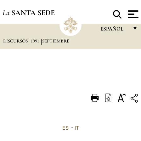
La
SANTA SEDE
ESPAÑOL
DISCURSOS
1991
SEPTIEMBRE
FRANÇAIS
ENGLISH
ITALIANO
PORTUGUÊS
ESPAÑOL
DEUTSCH
POLSKI
العربيّة
ES
-
IT
中文