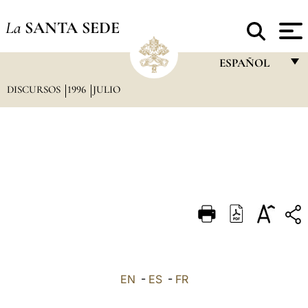
La
SANTA SEDE
ESPAÑOL
DISCURSOS
1996
JULIO
FRANÇAIS
ENGLISH
ITALIANO
PORTUGUÊS
ESPAÑOL
DEUTSCH
POLSKI
العربيّة
EN
-
ES
-
FR
中文