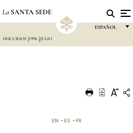
La
SANTA SEDE
ESPAÑOL
DISCURSOS
1996
JULIO
FRANÇAIS
ENGLISH
ITALIANO
PORTUGUÊS
ESPAÑOL
DEUTSCH
POLSKI
العربيّة
EN
-
ES
-
FR
中文