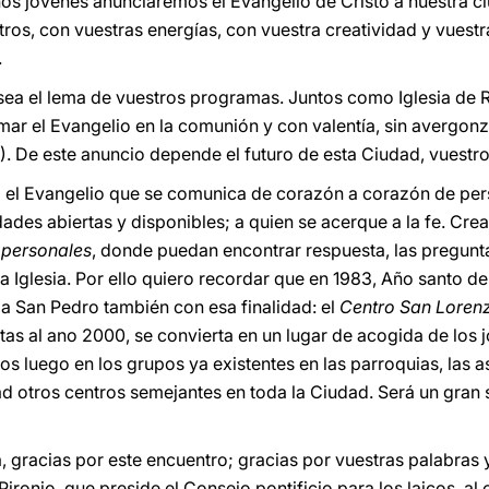
nos jóvenes anunciaremos el Evangelio de Cristo a nuestra c
os, con vuestras energías, con vuestra creatividad y vuestr
.
sea el lema de vuestros programas. Juntos como Iglesia de 
ar el Evangelio en la comunión y con valentía, sin avergonz
8). De este anuncio depende el futuro de esta Ciudad, vuestro
 el Evangelio que se comunica de corazón a corazón de pe
des abiertas y disponibles; a quien se acerque a la fe. Crea
 personales
, donde puedan encontrar respuesta, las pregunt
 la Iglesia. Por ello quiero recordar que en 1983, Año santo
 a San Pedro también con esa finalidad: el
Centro San Loren
tas al ano 2000, se convierta en un lugar de acogida de los
los luego en los grupos ya existentes en las parroquias, las a
 otros centros semejantes en toda la Ciudad. Será un gran se
 gracias por este encuentro; gracias por vuestras palabras y
Pironio, que preside el Consejo pontificio para los laicos, al 