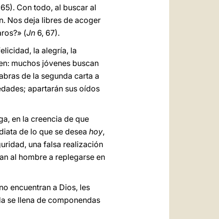
 65). Con todo, al buscar al
n. Nos deja libres de acoger
ros?» (
Jn
6, 67).
licidad, la alegría, la
n: muchos jóvenes buscan
abras de la segunda carta a
vedades; apartarán sus oídos
oga, en la creencia de que
ediata de lo que se desea
hoy
,
uridad, una falsa realización
evan al hombre a replegarse en
no encuentran a Dios, les
ida se llena de componendas