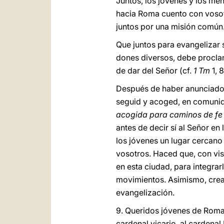
Juntos, los jóvenes y los me
hacia Roma cuento con vosotr
juntos por una misión común
Que juntos para evangelizar 
dones diversos, debe proclam
de dar del Señor (cf.
1 Tm
1, 
Después de haber anunciado
seguid y acoged, en comunida
acogida para caminos de fe
antes de decir sí al Señor en
los jóvenes un lugar cercano
vosotros. Haced que, con vis
en esta ciudad, para integrar
movimientos. Asimismo, cread
evangelización.
9. Queridos jóvenes de Roma,
cardenal vicario, al cardenal 