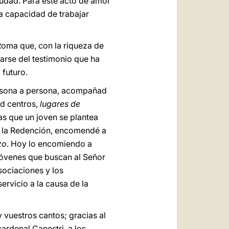
iudad. Para este acto de amor
a capacidad de trabajar
Roma que, con la riqueza de
arse del testimonio que ha
 futuro.
rsona a persona, acompañad
d centros,
lugares de
as que un joven se plantea
 de la Redención, encomendé a
zo
. Hoy lo encomiendo a
 jóvenes que buscan al Señor
sociaciones y los
rvicio a la causa de la
 vuestros cantos; gracias al
cardenal Canestri, a los