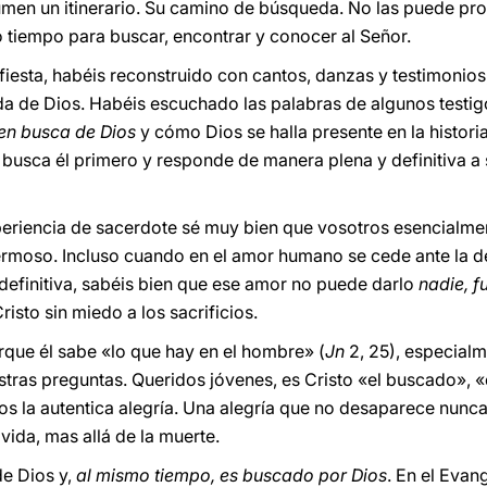
men un itinerario. Su camino de búsqueda. No las puede pro
tiempo para buscar, encontrar y conocer al Señor.
 fiesta, habéis reconstruido con cantos, danzas y testimonio
eda de Dios. Habéis escuchado las palabras de algunos test
en busca de Dios
y cómo Dios se halla presente en la histor
 lo busca él primero y responde de manera plena y definitiva
periencia de sacerdote sé muy bien que vosotros esencialm
ermoso. Incluso cuando en el amor humano se cede ante la d
efinitiva, sabéis bien que ese amor no puede darlo
nadie, f
risto sin miedo a los sacrificios.
rque él sabe «lo que hay en el hombre» (
Jn
2, 25), especialm
tras preguntas. Queridos jóvenes, es Cristo «el buscado», 
os la autentica alegría. Una alegría que no desaparece nunca
 vida, mas allá de la muerte.
de Dios y,
al mismo tiempo, es buscado por Dios
. En el Eva