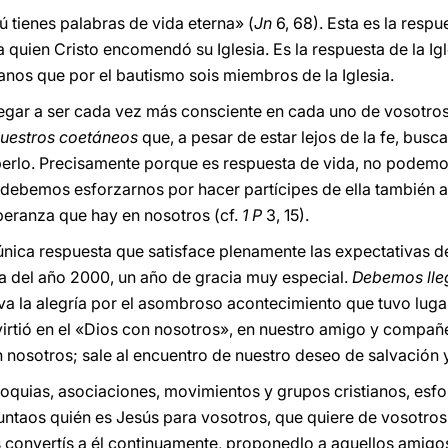
ú tienes palabras de vida eterna» (
Jn
6, 68). Esta es la respu
a quien Cristo encomendó su Iglesia. Es la respuesta de la Ig
nos que por el bautismo sois miembros de la Iglesia.
legar a ser cada vez más consciente en cada uno de vosotro
vuestros coetáneos
que, a pesar de estar lejos de la fe, busca
aberlo. Precisamente porque es respuesta de vida, no podem
 debemos esforzarnos por hacer partícipes de ella también 
peranza que hay en nosotros (cf.
1 P
3, 15).
 única respuesta que satisface plenamente las expectativas
ía del año 2000, un año de gracia muy especial.
Debemos lleg
ueva la alegría por el asombroso acontecimiento que tuvo lug
irtió en el «Dios con nosotros», en nuestro amigo y compañe
 nosotros; sale al encuentro de nuestro deseo de salvación 
roquias, asociaciones, movimientos y grupos cristianos, esfo
untaos quién es Jesús para vosotros, que quiere de vosotros
os convertís a él continuamente, proponedlo a aquellos amigos