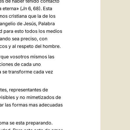
és de haber tenido contacto
a eterna» (
Jn
6, 68). Esta
os cristiana que la de los
vangelio de Jesús, Palabra
d para esto todos los medios
uando sea preciso, con
icos y al respeto del hombre.
porque vosotros mismos las
cciones de cada uno
na se transforme cada vez
ntes, representantes de
visibles y no mimetizados de
izar las formas mas adecuadas
Roma se esta preparando.