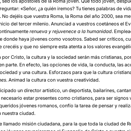
 sed los apóstoles de la Roma joven. Que todo joven, despu
reguntar: «Señor, ¿a quién iremos? Tu tienes palabras de vid
s. No dejéis que vuestra Roma, la Roma del año 2000, sea men
nicio del tercer milenio. Anunciad a vuestros coetáneos el E
continuamente
renueva y rejuvenece a la humanidad
. Emplea
fe donde haya jóvenes como vosotros. Sabed ser críticos, c
ue crecéis y que no siempre esta atenta a los valores evangél
a por Cristo, la cultura y la sociedad serán más cristianas, 
n parte. En efecto, las opciones de vida, la conducta, las a
ociedad y una cultura. Esforzaos para que la cultura cristia
nes
. Animad la cultura con vuestra creatividad.
icipado un director artístico, un deportista, bailarines, canta
ecesario estar presentes como cristianos, para ser signos 
 queridos jóvenes romanos, confío la tarea de pensar y real
n nuestra ciudad.
e llamado misión ciudadana, para la que toda la ciudad de 