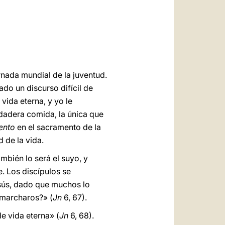
العربيّة
中文
LATINE
nada mundial de la juventud.
do un discurso difícil de
vida eterna, y yo le
rdadera comida, la única que
ento
en el sacramento de la
d de la vida.
mbién lo será el suyo, y
e. Los discípulos se
sús, dado que muchos lo
 marcharos?» (
Jn
6, 67).
e vida eterna» (
Jn
6, 68).