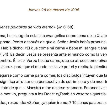
Jueves 28 de marzo de 1996
tienes palabras de vida eterna»
(
Jn
6, 68).
a, he escogido esta cita evangélica como tema de la XI Jor
 apóstol Pedro después de que el Señor Jesús había pronuncia
 Había dicho: «El que come mi carne y bebe mi sangre, tiene 
, 54). Es decir, Jesús se presenta ante el mundo como la ve
hombre. Él es el Verbo hecho carne, que se ofrece como
alim
la cruz, para que el mundo se salve por él y reciba la plenitu
regarse como carne para comer, los discípulos intuyen que ta
significa afrontar una perspectiva de sufrimiento y de muert
iento de que el Maestro debe dejarse «comer». Entonces Je
 motivo, pregunta a los Doce: «¿También vosotros queréis
os, responde: «Señor, ¿a quién iremos? Tú tienes palabras d