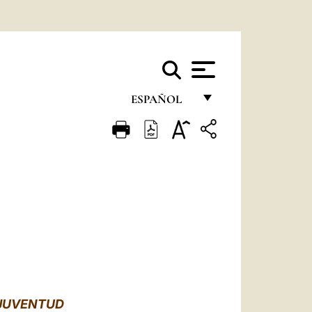
ESPAÑOL
FRANÇAIS
ENGLISH
ITALIANO
PORTUGUÊS
ESPAÑOL
DEUTSCH
POLSKI
 JUVENTUD