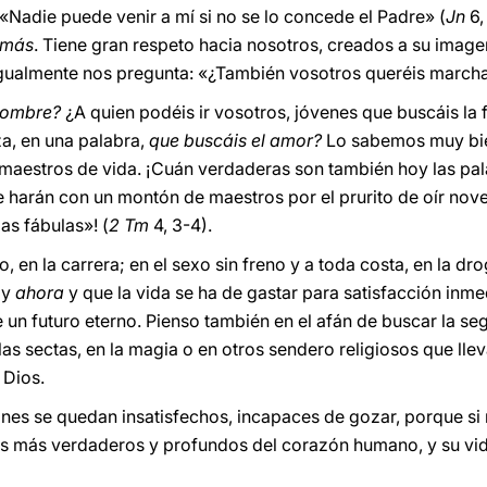
 «Nadie puede venir a mí si no se lo concede el Padre» (
Jn
6,
amás
. Tiene gran respeto hacia nosotros, creados a su image
igualmente nos pregunta: «¿También vosotros queréis marcha
 hombre?
¿A quien podéis ir vosotros, jóvenes que buscáis la fe
za, en una palabra,
que buscáis el amor?
Lo sabemos muy bie
 maestros de vida. ¡Cuán verdaderas son también hoy las pal
se harán con un montón de maestros por el prurito de oír no
as fábulas»! (
2 Tm
4, 3-4).
to, en la carrera; en el sexo sin freno y a toda costa, en la dr
y
ahora
y que la vida se ha de gastar para satisfacción inm
e un futuro eterno. Pienso también en el afán de buscar la seg
 las sectas, en la magia o en otros sendero religiosos que ll
 Dios.
ones se quedan insatisfechos, incapaces de gozar, porque si 
seos más verdaderos y profundos del corazón humano, y su v