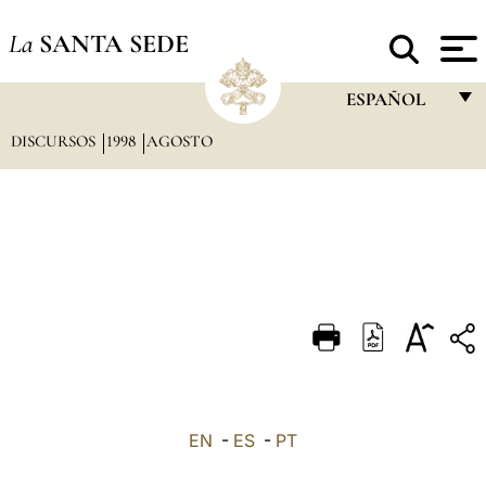
La
SANTA SEDE
ESPAÑOL
DISCURSOS
1998
AGOSTO
FRANÇAIS
ENGLISH
ITALIANO
PORTUGUÊS
ESPAÑOL
DEUTSCH
POLSKI
العربيّة
EN
-
ES
-
PT
中文