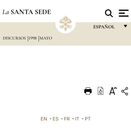
La
SANTA SEDE
ESPAÑOL
DISCURSOS
1998
MAYO
FRANÇAIS
ENGLISH
ITALIANO
PORTUGUÊS
ESPAÑOL
DEUTSCH
POLSKI
العربيّة
EN
-
ES
-
FR
-
IT
-
PT
中文