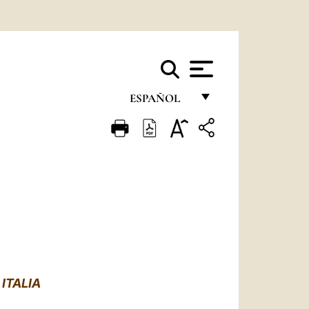
ESPAÑOL
FRANÇAIS
ENGLISH
ITALIANO
PORTUGUÊS
ESPAÑOL
DEUTSCH
ITALIA
POLSKI