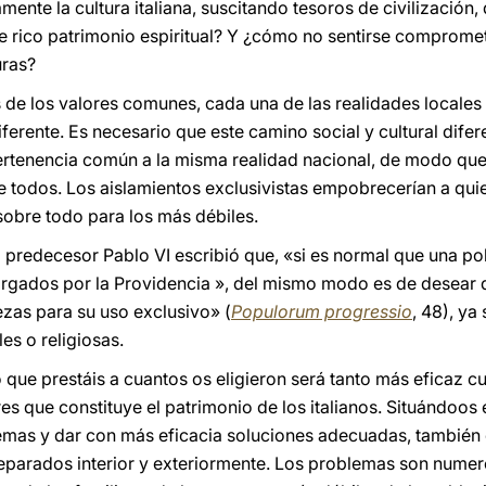
nte la cultura italiana, suscitando tesoros de civilización,
te rico patrimonio espiritual? Y ¿cómo no sentirse compromet
uras?
e los valores comunes, cada una de las realidades locales 
diferente. Es necesario que este camino social y cultural dif
pertenencia común a la misma realidad nacional, de modo que
 todos. Los aislamientos exclusivistas empobrecerían a quien
sobre todo para los más débiles.
 predecesor Pablo VI escribió que, «si es normal que una po
orgados por la Providencia », del mismo modo es de desear 
ezas para su uso exclusivo» (
Populorum progressio
, 48), ya
les o religiosas.
cio que prestáis a cuantos os eligieron será tanto más eficaz
res que constituye el patrimonio de los italianos. Situándoos
mas y dar con más eficacia soluciones adecuadas, también co
eparados interior y exteriormente. Los problemas son numer