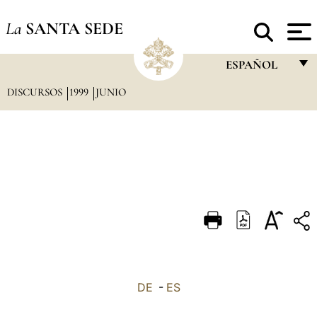
La
SANTA SEDE
ESPAÑOL
DISCURSOS
1999
JUNIO
FRANÇAIS
ENGLISH
ITALIANO
PORTUGUÊS
ESPAÑOL
DEUTSCH
POLSKI
العربيّة
DE
-
ES
中文