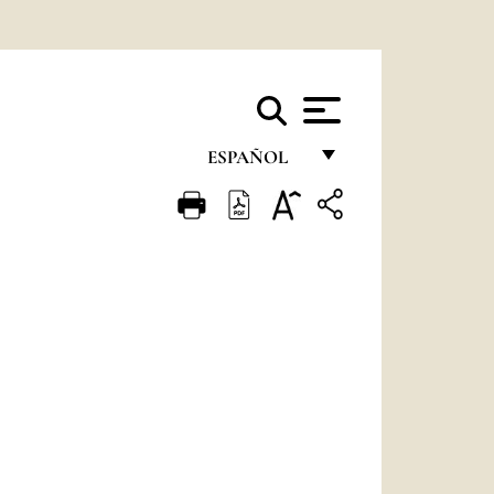
ESPAÑOL
FRANÇAIS
ENGLISH
ITALIANO
PORTUGUÊS
ESPAÑOL
DEUTSCH
POLSKI