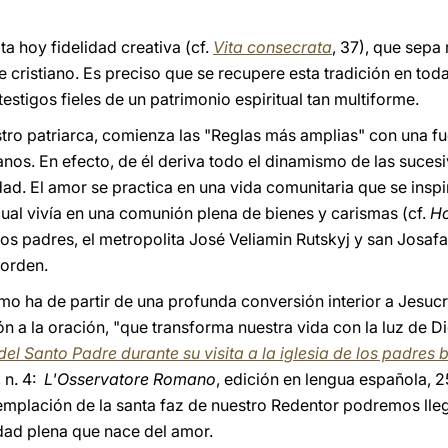
ta hoy fidelidad creativa (cf.
Vita consecrata
, 37), que sepa 
nte cristiano. Es preciso que se recupere esta tradición en t
stigos fieles de un patrimonio espiritual tan multiforme.
estro patriarca, comienza las "Reglas más amplias" con una f
anos. En efecto, de él deriva todo el dinamismo de las suce
ad. El amor se practica en una vida comunitaria que se inspi
ual vivía en una comunión plena de bienes y carismas (cf.
H
ros padres, el metropolita José Veliamin Rutskyj y san Josaf
 orden.
mo ha de partir de una profunda conversión interior a Jesucri
n a la oración, "que transforma nuestra vida con la luz de D
del Santo Padre durante su visita a la iglesia de los padres 
, n. 4:
L'Osservatore Romano
, edición en lengua española, 25
plación de la santa faz de nuestro Redentor podremos llega
idad plena que nace del amor.