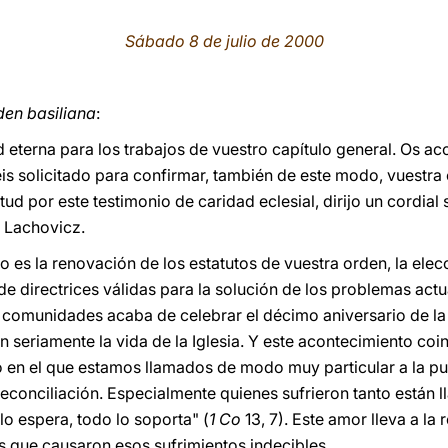
Sábado 8 de julio de 2000
en basiliana
:
ad eterna para los trabajos de vuestro capítulo general. Os ac
is solicitado para confirmar, también de este modo, vuestr
tud por este testimonio de caridad eclesial, dirijo un cordial
s Lachovicz.
lo es la renovación de los estatutos de vuestra orden, la elec
 de directrices válidas para la solución de los problemas actu
comunidades acaba de celebrar el décimo aniversario de la 
 seriamente la vida de la Iglesia. Y este acontecimiento coi
do en el que estamos llamados de modo muy particular a la pur
 reconciliación. Especialmente quienes sufrieron tanto están
 lo espera, todo lo soporta" (
1 Co
13, 7). Este amor lleva a la 
 que causaron esos sufrimientos indecibles.