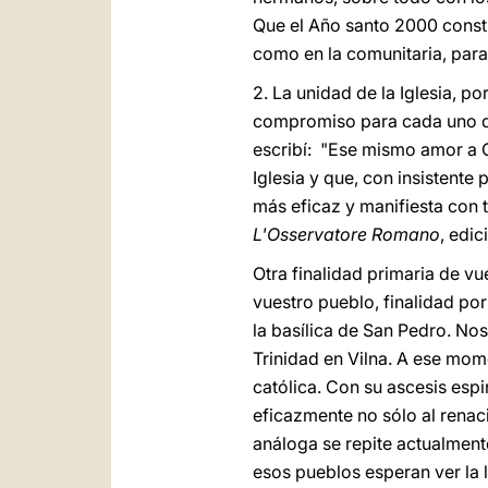
Que el Año santo 2000 consti
como en la comunitaria, para
2. La unidad de la Iglesia, po
compromiso para cada uno de 
escribí: "Ese mismo amor a Cr
Iglesia y que, con insistent
más eficaz y manifiesta con t
L'Osservatore Romano
, edic
Otra finalidad primaria de vu
vuestro pueblo, finalidad por
la basílica de San Pedro. No
Trinidad en Vilna. A ese mom
católica. Con su ascesis espir
eficazmente no sólo al renac
análoga se repite actualment
esos pueblos esperan ver la l