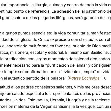
ular importancia la liturgia, culmen y centro de toda la vida c
ntinuo punto de referencia. La adhesión fiel al patrimonio d
 gran espíritu de las plegarias litúrgicas, será garantía de l
 algunos puntos esenciales: la vida comunitaria, manifestaci
unidad de la Iglesia de Cristo expresado con el estudio, con el
 y el apostolado multiforme en favor del pueblo de Dios medi
stica, misionera, escolar y editorial. El mismo san Basilio "su
able predicación con largos momentos de soledad dedicados a
amente necesario para la "purificación del alma" y consigui
e siempre ser confirmado con un "evidente ejemplo" de vida. 
 el auténtico sentido de la palabra" (
Patres Ecclesiae
, II).
ratitud a los padres consejeros salientes, y mis mejores dese
rijo un saludo especial a los representantes de las provincias
tados Unidos, Eslovaquia, Ucrania, Hungría y de la reciente
cesión materna de la Virgen santísima, a la vez que, con un 