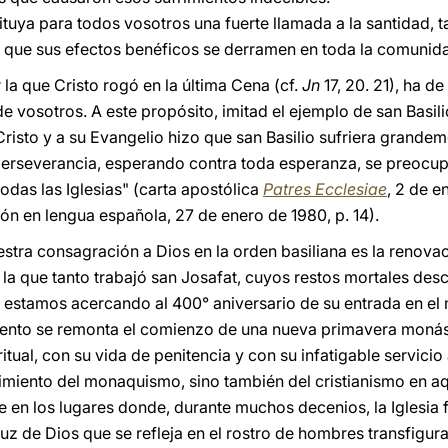
tuya para todos vosotros una fuerte llamada a la santidad, t
 que sus efectos benéficos se derramen en toda la comunida
r la que Cristo rogó en la última Cena (cf.
Jn
17, 20. 21), ha d
vosotros. A este propósito, imitad el ejemplo de san Basili
isto y a su Evangelio hizo que san Basilio sufriera grandeme
e perseverancia, esperando contra toda esperanza, se preocu
odas las Iglesias" (carta apostólica
Patres Ecclesiae
, 2 de e
ión en lengua española, 27 de enero de 1980, p. 14).
estra consagración a Dios en la orden basiliana es la renovac
 la que tanto trabajó san Josafat, cuyos restos mortales des
s estamos acercando al 400° aniversario de su entrada en el 
ento se remonta el comienzo de una nueva primavera monásti
itual, con su vida de penitencia y con su infatigable servicio 
imiento del monaquismo, sino también del cristianismo en aqu
e en los lugares donde, durante muchos decenios, la Iglesia
uz de Dios que se refleja en el rostro de hombres transfigur