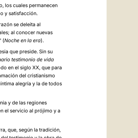
ro, los cuales permanecen
o y satisfacción.
azón se deleita al
iales; al conocer nuevas
 (
Noche en la era
).
esia que preside. Sin su
nario testimonio de vida
odo en el siglo XX, que para
lamación del cristianismo
íntima alegría y la de todos
nia y de las regiones
 el servicio al prójimo y a
a, que, según la tradición,
del testimonio y la obra de