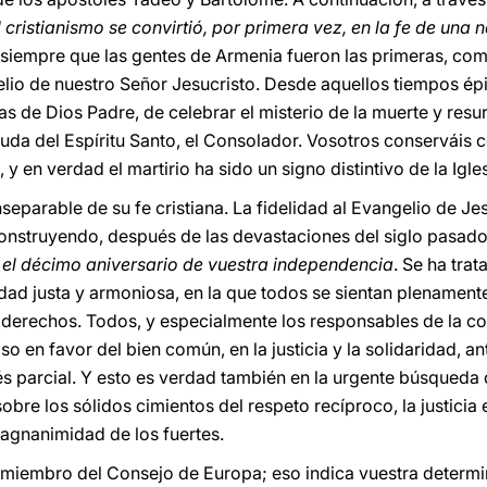
l cristianismo se convirtió, por primera vez, en la fe de una 
án siempre que las gentes de Armenia fueron las primeras, co
elio de nuestro Señor Jesucristo. Desde aquellos tiempos épi
s de Dios Padre, de celebrar el misterio de la muerte y resu
ayuda del Espíritu Santo, el Consolador. Vosotros conserváis 
y en verdad el martirio ha sido un signo distintivo de la Igle
separable de su fe cristiana. La fidelidad al Evangelio de Je
 construyendo, después de las devastaciones del siglo pasado
 el décimo aniversario de vuestra independencia
. Se ha tra
dad justa y armoniosa, en la que todos se sientan plenamen
 derechos. Todos, y especialmente los responsables de la co
 en favor del bien común, en la justicia y la solidaridad, a
és parcial. Y esto es verdad también en la urgente búsqueda 
obre los sólidos cimientos del respeto recíproco, la justicia 
agnanimidad de los fuertes.
 miembro del Consejo de Europa; eso indica vuestra determi