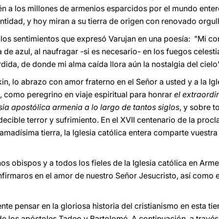
bién a los millones de armenios esparcidos por el mundo ente
dentidad, y hoy miran a su tierra de origen con renovado orgull
los sentimientos que expresó Varujan en una poesía: "Mi cor
 de azul, al naufragar -si es necesario- en los fuegos celest
erdida, de donde mi alma caída llora aún la nostalgia del cielo"
in, lo abrazo con amor fraterno en el Señor a usted y a la Igl
, como peregrino en viaje espiritual para honrar
el extraordi
sia apostólica armenia a lo largo de tantos siglos
, y sobre t
ecible terror y sufrimiento. En el XVII centenario de la proc
 amadísima tierra, la Iglesia católica entera comparte vuestra 
 obispos y a todos los fieles de la Iglesia católica en Arme
nfirmaros en el amor de nuestro Señor Jesucristo, así como en
pensar en la gloriosa historia del cristianismo en esta tierr
e los apóstoles Tadeo y Bartolomé. A continuación, a través 