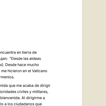
العربيّة
中文
LATINE
ncuentra en tierra de
rujan: "Desde las aldeas
as
). Desde hace mucho
 me hicieron en el Vaticano
armenios.
enida que me acaba de dirigir
ridades civiles y militares,
ienvenida. Al dirigirme a
ólo a los ciudadanos que