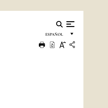
ESPAÑOL
FRANÇAIS
ENGLISH
ITALIANO
PORTUGUÊS
ESPAÑOL
DEUTSCH
POLSKI