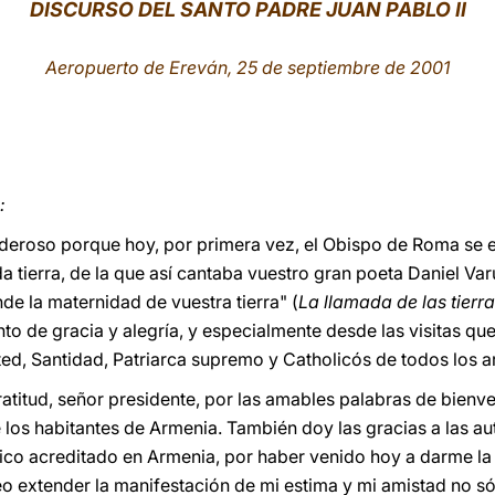
DISCURSO DEL SANTO PADRE JUAN PABLO II
Aeropuerto de Ereván, 25 de septiembre de 2001
a:
deroso porque hoy, por primera vez, el Obispo de Roma se e
a tierra, de la que así cantaba vuestro gran poeta Daniel Va
nde la maternidad de vuestra tierra" (
La llamada de las tierr
 de gracia y alegría, y especialmente desde las visitas que
sted, Santidad, Patriarca supremo y Catholicós de todos los 
atitud, señor presidente, por las amables palabras de bienv
os habitantes de Armenia. También doy las gracias a las auto
co acreditado en Armenia, por haber venido hoy a darme la b
eo extender la manifestación de mi estima y mi amistad no s