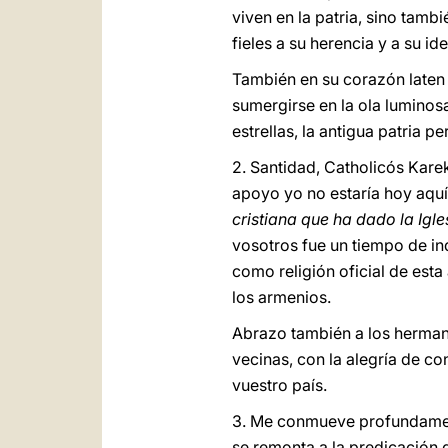
viven en la patria, sino tam
fieles a su herencia y a su i
También en su corazón laten 
sumergirse en la ola luminosa
estrellas, la antigua patria p
2. Santidad, Catholicós Karek
apoyo yo no estaría hoy aquí
cristiana que ha dado la Igle
vosotros fue un tiempo de ind
como religión oficial de esta
los armenios.
Abrazo también a los hermanos
vecinas, con la alegría de co
vuestro país.
3. Me conmueve profundamente 
se remonta a la predicación d