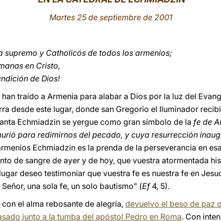
Martes 25 de septiembre de 2001
 supremo y Catholicós de todos los armenios;
manas en Cristo,
ndición de Dios!
han traído a Armenia para alabar a Dios por la luz del Evang
erra desde este lugar, donde san Gregorio el Iluminador recibió
 santa Echmiadzin se yergue como gran símbolo de la
fe de A
 murió para redimirnos del pecado, y cuya resurrección inaug
 armenios Echmiadzin es la prenda de la perseverancia en esa
nto de sangre de ayer y de hoy, que vuestra atormentada hi
 lugar deseo testimoniar que vuestra fe es nuestra fe en Jesu
eñor, una sola fe, un solo bautismo" (
Ef
4, 5).
, con el alma rebosante de alegría,
devuelvo el beso de paz q
sado junto a la tumba del apóstol Pedro en Roma
. Con inte