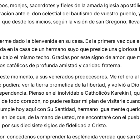
spos, monjes, sacerdotes y fieles de la amada Iglesia apost
ación ante el don celestial del bautismo de vuestro pueblo, 
 que desde los inicios, según la visión de san Gregorio, llev
berme dado la bienvenida en su casa. Es la primera vez que e
eda en la casa de un hermano suyo que preside una gloriosa I
ria bajo el mismo techo. Gracias por este signo de amor, q
los católicos de profunda amistad y caridad fraterna.
 este momento, a sus venerados predecesores. Me refiero al 
 pudiera ver la tierra prometida de la libertad, y volvió a Di
pendencia. Pienso en el inolvidable Catholicós Karekin I, q
e todo corazón, no pude realizar mi plan de visitarle cuan
cumple hoy aquí con Su Santidad, hermano igualmente quer
 en los que, de la mano de usted, me encontraré con el pue
or sus diecisiete siglos de fidelidad a Cristo.
ador, concédenos comprender la espléndida verdad que san G