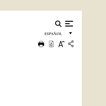
ESPAÑOL
FRANÇAIS
ENGLISH
ITALIANO
PORTUGUÊS
ESPAÑOL
DEUTSCH
POLSKI