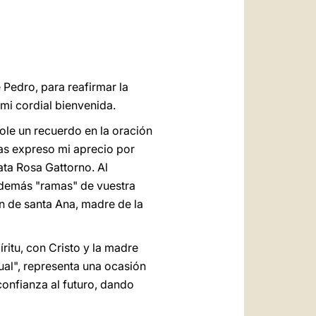
العربيّة
中文
LATINE
 Pedro, para reafirmar la
mi cordial bienvenida.
dole un recuerdo en la oración
das expreso mi aprecio por
ata Rosa Gattorno. Al
 demás "ramas" de vuestra
ón de santa Ana, madre de la
íritu, con Cristo y la madre
al", representa una ocasión
confianza al futuro, dando