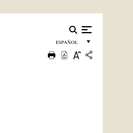
ESPAÑOL
FRANÇAIS
ENGLISH
ITALIANO
PORTUGUÊS
ESPAÑOL
DEUTSCH
POLSKI