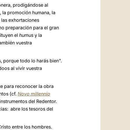
onera, prodigándose al
, la promoción humana, la
n las exhortaciones
mo preparación para el gran
ituyen el
humus
y la
también vuestra
s, porque todo lo harás bien".
oos al vivir vuestra
te para reconocer la obra
ntos (cf.
Novo millennio
 instrumentos del Redentor.
ias: abre los tesoros del
risto entre los hombres.