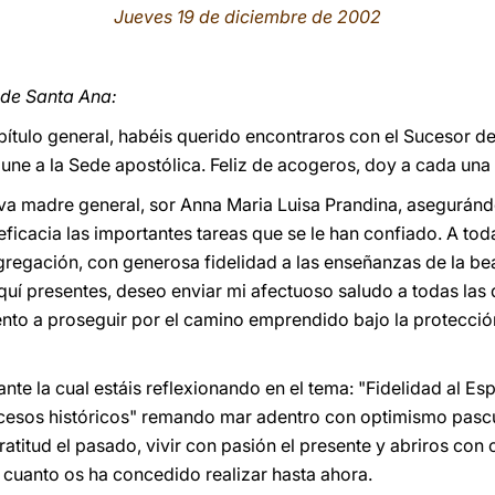
Jueves 19 de diciembre de 2002
 de Santa Ana:
pítulo general, habéis querido encontraros con el Sucesor de
ne a la Sede apostólica. Feliz de acogeros, doy a cada una 
nueva madre general, sor Anna Maria Luisa Prandina, asegurán
ficacia las importantes tareas que se le han confiado. A to
regación, con generosa fidelidad a las enseñanzas de la be
uí presentes, deseo enviar mi afectuoso saludo a todas las
aliento a proseguir por el camino emprendido bajo la protecci
nte la cual estáis reflexionando en el tema: "Fidelidad al Esp
ocesos históricos" remando mar adentro con optimismo pascu
atitud el pasado, vivir con pasión el presente y abriros con 
r cuanto os ha concedido realizar hasta ahora.