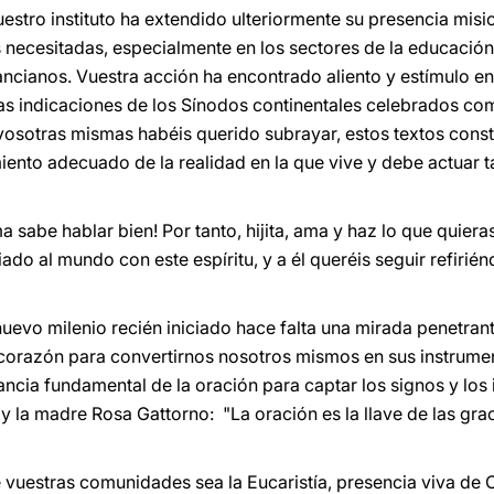
estro instituto ha extendido ulteriormente su presencia misi
necesitadas, especialmente en los sectores de la educación
 ancianos. Vuestra acción ha encontrado aliento y estímulo e
as indicaciones de los Sínodos continentales celebrados co
osotras mismas habéis querido subrayar, estos textos const
ento adecuado de la realidad en la que vive y debe actuar 
a sabe hablar bien! Por tanto, hijita, ama y haz lo que quiera
do al mundo con este espíritu, y a él queréis seguir refiriénd
nuevo milenio recién iniciado hace falta una mirada penetran
n corazón para convertirnos nosotros mismos en sus instrume
tancia fundamental de la oración para captar los signos y los
 la madre Rosa Gattorno: "La oración es la llave de las grac
 vuestras comunidades sea la Eucaristía, presencia viva de C