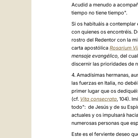
Acudid a menudo a acompañar 
tiempo no tiene tiempo".
Si os habituáis a contemplar 
con quienes os encontréis. D
rostro del Redentor con la mi
carta apostólica
Rosarium Vi
mensaje evangélico,
del cua
discernir las prioridades de 
4. Amadísimas hermanas, aunq
las fuerzas en Italia, no deb
primer lugar que os dediquéi
(cf.
Vita consecrata
, 104). I
todo": de Jesús y de su Espír
actuales y os impulsará hacia
numerosas personas que espe
Este es el ferviente deseo qu