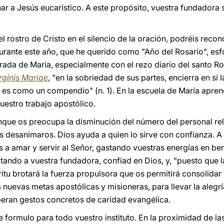
a Jesús eucarístico. A este propósito, vuestra fundadora so
el rostro de Cristo en el silencio de la oración, podréis reco
urante este año, que he querido como "Año del Rosario", es
rada de María, especialmente con el rezo diario del santo Ro
rginis Mariae
, "en la sobriedad de sus partes, encierra en sí 
l es como un compendio" (n. 1). En la escuela de María apr
nuestro trabajo apostólico.
ue os preocupa la disminución del número del personal reli
éis desanimaros. Dios ayuda a quien lo sirve con confianza. A
s a amar y servir al Señor, gastando vuestras energías en be
mitando a vuestra fundadora, confiad en Dios, y, "puesto que 
itu brotará la fuerza propulsora que os permitirá consolidar
 nuevas metas apostólicas y misioneras, para llevar la alegrí
ran gestos concretos de caridad evangélica.
e formulo para todo vuestro instituto. En la proximidad de la