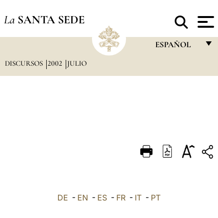
La
SANTA SEDE
ESPAÑOL
DISCURSOS
2002
JULIO
FRANÇAIS
ENGLISH
ITALIANO
PORTUGUÊS
ESPAÑOL
DEUTSCH
POLSKI
العربيّة
DE
-
EN
-
ES
-
FR
-
IT
-
PT
中文