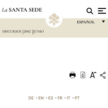
La
SANTA SEDE
ESPAÑOL
DISCURSOS
2002
JUNIO
FRANÇAIS
ENGLISH
ITALIANO
PORTUGUÊS
ESPAÑOL
DEUTSCH
POLSKI
العربيّة
DE
-
EN
-
ES
-
FR
-
IT
-
PT
中文