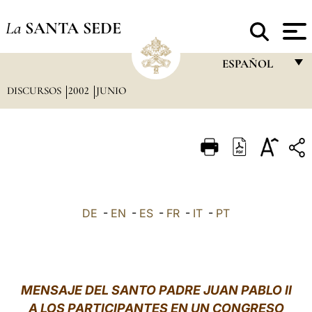
La
SANTA SEDE
ESPAÑOL
DISCURSOS
2002
JUNIO
FRANÇAIS
ENGLISH
ITALIANO
PORTUGUÊS
ESPAÑOL
DE
-
EN
-
ES
-
FR
-
IT
-
PT
DEUTSCH
POLSKI
العربيّة
MENSAJE DEL SANTO PADRE JUAN PABLO II
A LOS PARTICIPANTES EN UN CONGRESO
中文