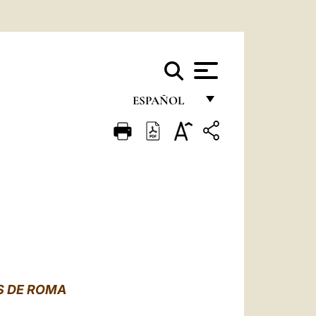
ESPAÑOL
FRANÇAIS
ENGLISH
ITALIANO
PORTUGUÊS
ESPAÑOL
DEUTSCH
S DE ROMA
POLSKI