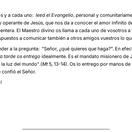
os y a cada uno:
leed
el
Evangelio
, personal y comunitariamen
 y operante de Jesús, que nos da a conocer el amor infinito 
entera. El Maestro divino os llama a cada uno de vosotros a
dispuestos a comunicar también a otros amigos vuestros lo q
nder a la pregunta: "Señor, ¿qué quieres que haga?". En efec
ta tarde os entrego
idealmente. Es el mandato misionero de J
is la luz del mundo" (
Mt
5, 13-14). Os lo entrego por manos d
 confió el Señor.
!