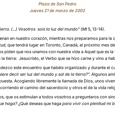
Plaza de San Pedro
Jueves 21 de marzo de 2002
tierra. (...) Vosotros sois la luz del mundo"
(
Mt
5, 13-14).
uenan en nuestro corazón, mientras nos preparamos para la 
tud,
que tendrá lugar en Toronto, Canadá, el próximo mes de 
s piden que nos unamos con nuestra vida a Aquel que es la 
a la tierra: Jesucristo, el Verbo que se hizo carne y vino a h
dezco este encuentro que habéis organizado y durante el cu
iere decir ser luz del mundo y sal de la tierra?".
Algunos ami
uesta. Acogiendo libremente la llamada de Dios, unos viven 
orriendo el camino del sacerdocio y otros el de la vida reli
s, que os estimulan a todos vosotros a preguntaros con sin
que haga?
¿Qué deseas que haga
para vivir con plenitud mi b