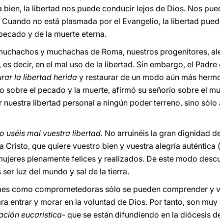
ita bien, la libertad nos puede conducir lejos de Dios. Nos pu
o. Cuando no está plasmada por el Evangelio, la libertad pue
 pecado y de la muerte eterna.
muchachos y muchachas de Roma, nuestros progenitores, ale
 es decir, en el mal uso de la libertad. Sin embargo, el Padr
rar la libertad herida
y restaurar de un modo aún más hermo
o sobre el pecado y la muerte, afirmó su señorío sobre el mun
r nuestra libertad personal a ningún poder terreno, sino sólo 
o uséis mal vuestra libertad.
No arruinéis la gran dignidad de
Cristo, que quiere vuestro bien y vuestra alegría auténtica 
mujeres plenamente felices y realizados. De este modo desc
er luz del mundo y sal de la tierra.
limes como comprometedoras sólo se pueden comprender y vi
ara entrar y morar en la voluntad de Dios. Por tanto, son muy 
ación eucarística
- que se están difundiendo en la diócesis 