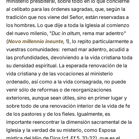
ministerio presbiteral, sobre todo en lo que concierne
al celibato para las órdenes sagradas, que, según la
tradición que nos viene del Señor, están reservadas a
los hombres. Lo que dije a toda la Iglesia al comienzo
del nuevo milenio, "
Duc in altum,
rema mar adentro"
(
Novo millennio ineunte
,
1), lo repito particularmente a
vuestras comunidades: remad mar adentro, acudid a
las profundidades, devolviendo a la vida cristiana toda
su densidad espiritual. La esperada renovación de la
vida cristiana y de las vocaciones al ministerio
ordenado, así como a la vida consagrada, no puede
venir sólo de reformas o de reorganizaciones
exteriores, aunque sean útiles, sino en primer lugar y
sobre todo de una renovación interior de la vida de fe
de los pastores y de los fieles. Igualmente, es
importante reencontrar la dimensión sacramental de la
Iglesia y la verdad de su misterio, como Esposa
mística del Hijo de Dios (cf.
Ef
5, 31-32), que es el