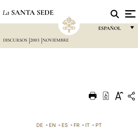
La
SANTA SEDE
ESPAÑOL
DISCURSOS
2003
NOVIEMBRE
FRANÇAIS
ENGLISH
ITALIANO
PORTUGUÊS
ESPAÑOL
DEUTSCH
POLSKI
العربيّة
DE
-
EN
-
ES
-
FR
-
IT
-
PT
中文