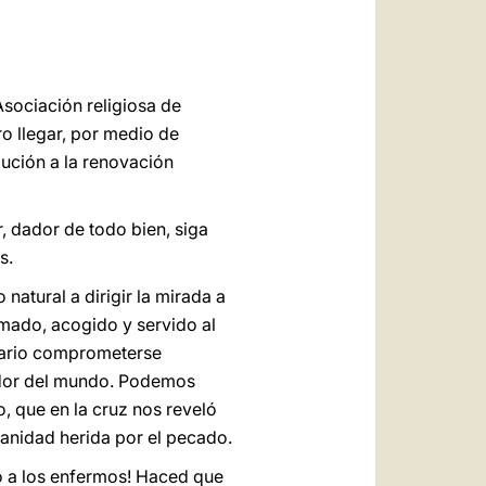
العربيّة
中文
LATINE
sociación religiosa de
ro llegar, por medio de
ución a la renovación
, dador de todo bien, siga
s.
natural a dirigir la mirada a
amado, acogido y servido al
esario comprometerse
vador del mundo. Podemos
o, que en la cruz nos reveló
manidad herida por el pecado.
to a los enfermos! Haced que