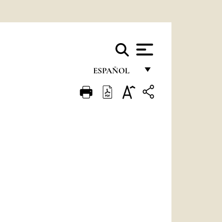
ESPAÑOL
FRANÇAIS
ENGLISH
ITALIANO
PORTUGUÊS
ESPAÑOL
DEUTSCH
POLSKI