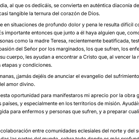
dia, al que os dedicáis, se convierta en auténtica diaconía de
casi tangible la ternura del corazón de Dios.
 en situaciones de profundo dolor y pena le resulta difícil c
 Es importante entonces que junto a él haya alguien que, com
sonas como la madre Teresa, recientemente beatificada, tes
pasión del Señor por los marginados, los que sufren, los enf
su cuerpo, les ayudan a encontrar a Cristo que, al vencer la 
s etapas y condiciones.
as, ¡jamás dejéis de anunciar el evangelio del sufrimiento
del amor divino.
esta oportunidad para manifestaros mi aprecio por la obra 
países, y especialmente en los territorios de misión. Ayudáis
gida para enfermos y personas que sufren, y a preparar cuali
colaboración entre comunidades eclesiales del norte y del s
das las partes del mundo, sobre todo donde es más profunda