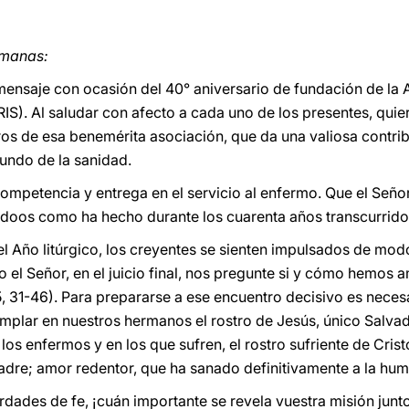
rmanas:
ensaje con ocasión del 40° aniversario de fundación de la A
ARIS). Al saludar con afecto a cada uno de los presentes, quie
os de esa benemérita asociación, que da una valiosa contrib
mundo de la sanidad.
ompetencia y entrega en el servicio al enfermo. Que el Señor
oos como ha hecho durante los cuarenta años transcurrido
 el Año litúrgico, los creyentes se sienten impulsados de modo 
o el Señor, en el juicio final, nos pregunte si y cómo hemos 
, 31-46). Para prepararse a ese encuentro decisivo es nec
emplar en nuestros hermanos el rostro de Jesús, único Sal
os enfermos y en los que sufren, el rostro sufriente de Crist
adre; amor redentor, que ha sanado definitivamente a la hu
erdades de fe, ¡cuán importante se revela vuestra misión jun