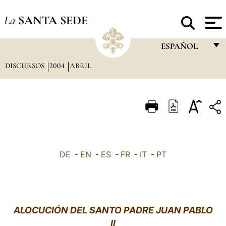
La
SANTA SEDE
ESPAÑOL
DISCURSOS
2004
ABRIL
FRANÇAIS
ENGLISH
ITALIANO
PORTUGUÊS
ESPAÑOL
DE
-
EN
-
ES
-
FR
-
IT
-
PT
DEUTSCH
POLSKI
العربيّة
ALOCUCIÓN DEL SANTO PADRE JUAN PABLO
II
中文