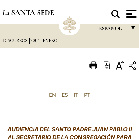
La
SANTA SEDE
ESPAÑOL
DISCURSOS
2004
ENERO
FRANÇAIS
ENGLISH
ITALIANO
PORTUGUÊS
ESPAÑOL
EN
-
ES
-
IT
-
PT
DEUTSCH
POLSKI
العربيّة
AUDIENCIA
DEL SANTO PADRE JUAN PABLO II
AL SECRETARIO DE LA CONGREGACIÓN PARA
中文