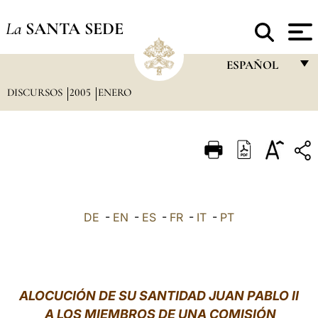
La
SANTA SEDE
ESPAÑOL
DISCURSOS
2005
ENERO
FRANÇAIS
ENGLISH
ITALIANO
PORTUGUÊS
ESPAÑOL
DE
-
EN
-
ES
-
FR
-
IT
-
PT
DEUTSCH
POLSKI
العربيّة
ALOCUCIÓN DE SU SANTIDAD JUAN PABLO II
A LOS MIEMBROS DE UNA COMISIÓN
中文