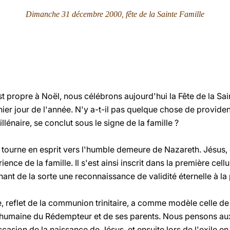
Dimanche 31 décembre 2000, fête de la Sainte Famille
est propre à Noël, nous célébrons aujourd'hui la Fête de la Sai
ier jour de l'année. N'y a-t-il pas quelque chose de providenti
llénaire, se conclut sous le signe de la famille ?
 tourne en esprit vers l'humble demeure de Nazareth. Jésus, qu
ience de la famille. Il s'est ainsi inscrit dans la première ce
ant de la sorte une reconnaissance de validité éternelle à 
e, reflet de la communion trinitaire, a comme modèle celle de 
ie humaine du Rédempteur et de ses parents. Nous pensons aux 
casion de la naissance de Jésus, et ensuite lors de l'exile en