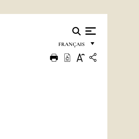
FRANÇAIS
FRANÇAIS
ENGLISH
ITALIANO
PORTUGUÊS
ESPAÑOL
DEUTSCH
POLSKI