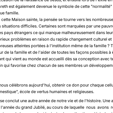
eth est également devenue le symbole de cette "normalité" d
ue famille.
 cette Maison sainte, la pensée se tourne vers les nombreuses
situations difficiles. Certaines sont marquées par une pauvr
es pays étrangers ce qui manque malheureusement dans leur 
érieux problèmes en raison du rapide changement culturel et 
reuses atteintes portées à l'institution même de la famille ? T
r de la famille et de l'aider de toutes les façons possibles à
ant qui vient au monde est accueilli dès sa conception avec te
rein qui favorise chez chacun de ses membres un développeme
nous célébrons aujourd'hui, obtenir ce don pour chaque cellule
mestique", école de vertus humaines et religieuses.
se conclut une autre année de notre vie et de l'histoire. Un
est l'année du grand Jubilé, au cours de laquelle nous avon