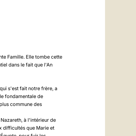
العربيّة
中文
LATINE
nte Famille. Elle tombe cette
el dans le fait que l'An
i s'est fait notre frère, a
llule fondamentale de
la plus commune des
Nazareth, à l'intérieur de
difficultés que Marie et
 Égypte, pour fuir les