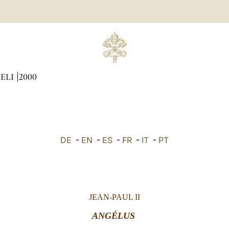
AELI
2000
DE
-
EN
-
ES
-
FR
-
IT
-
PT
JEAN-PAUL II
ANGÉLUS