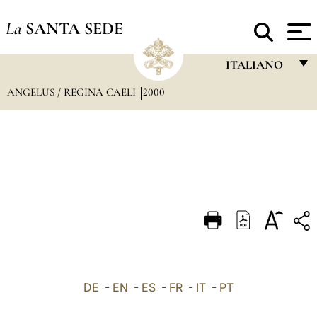
La
SANTA SEDE
ITALIANO
ANGELUS / REGINA CAELI
2000
FRANÇAIS
ENGLISH
ITALIANO
PORTUGUÊS
ESPAÑOL
DEUTSCH
POLSKI
العربيّة
DE
-
EN
-
ES
-
FR
-
IT
-
PT
中文