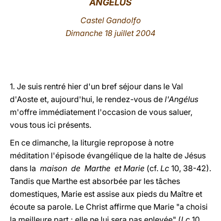
ANGÉLUS
LATINE
Castel Gandolfo
Dimanche 18 juillet 2004
1. Je suis rentré hier d'un bref séjour dans le Val
d'Aoste et, aujourd'hui, le rendez-vous de
l'Angélus
m'offre immédiatement l'occasion de vous saluer,
vous tous ici présents.
En ce dimanche, la liturgie repropose à notre
méditation l'épisode évangélique de la halte de Jésus
dans la
maison de Marthe et Marie
(cf.
Lc
10, 38-42).
Tandis que Marthe est absorbée par les tâches
domestiques, Marie est assise aux pieds du Maître et
écoute sa parole. Le Christ affirme que Marie "a choisi
la meilleure part ; elle ne lui sera pas enlevée" (
Lc
10,