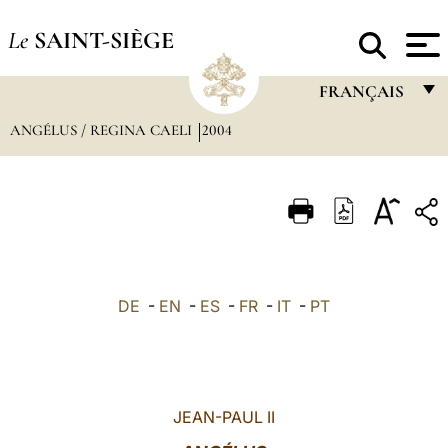
Le
SAINT-SIÈGE
FRANÇAIS
ANGÉLUS / REGINA CAELI
2004
FRANÇAIS
ENGLISH
ITALIANO
PORTUGUÊS
ESPAÑOL
DE
-
EN
-
ES
-
FR
-
IT
-
PT
DEUTSCH
POLSKI
العربيّة
JEAN-PAUL II
中文