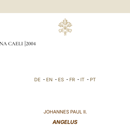
INA CAELI
2004
DE
-
EN
-
ES
-
FR
-
IT
-
PT
JOHANNES PAUL II.
ANGELUS