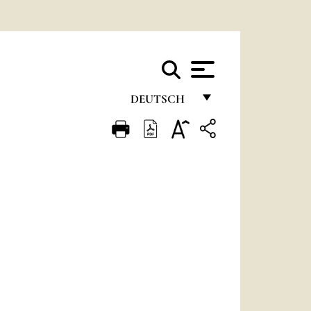
DEUTSCH
FRANÇAIS
ENGLISH
ITALIANO
PORTUGUÊS
ESPAÑOL
DEUTSCH
POLSKI