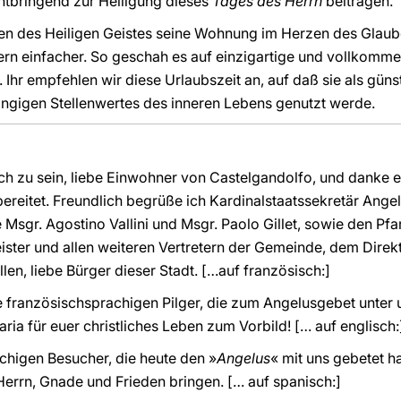
tbringend zur Heiligung dieses
Tages des Herrn
beitragen.
en des Heiligen Geistes seine Wohnung im Herzen des Glaub
rn einfacher. So geschah es auf einzigartige und vollkomme
. Ihr empfehlen wir diese Urlaubszeit an, auf daß sie als günst
gigen Stellenwertes des inneren Lebens genutzt werde.
uch zu sein, liebe Einwohner von Castelgandolfo, und danke e
ereitet. Freundlich begrüße ich Kardinalstaatssekretär Ange
Msgr. Agostino Vallini und Msgr. Paolo Gillet, sowie den Pfar
ister und allen weiteren Vertretern der Gemeinde, dem Direk
llen, liebe Bürger dieser Stadt. […auf französisch:]
le französischsprachigen Pilger, die zum Angelusgebet unter 
ia für euer christliches Leben zum Vorbild! [… auf englisch:
chigen Besucher, die heute den »
Angelus
« mit uns gebetet
rrn, Gnade und Frieden bringen. [… auf spanisch:]