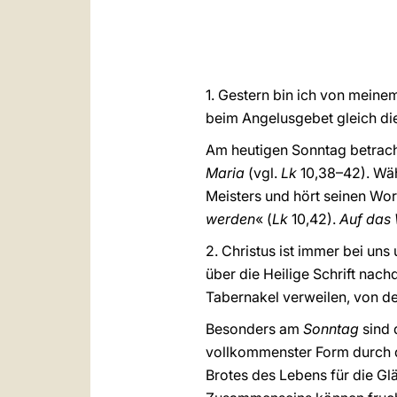
1. Gestern bin ich von meine
beim Angelusgebet gleich die
Am heutigen Sonntag betracht
Maria
(vgl.
Lk
10,38–42). Wäh
Meisters und hört seinen Wort
werden
« (
Lk
10,42).
Auf das 
2. Christus ist immer bei u
über die Heilige Schrift nac
Tabernakel verweilen, von de
Besonders am
Sonntag
sind 
vollkommenster Form durch di
Brotes des Lebens für die G