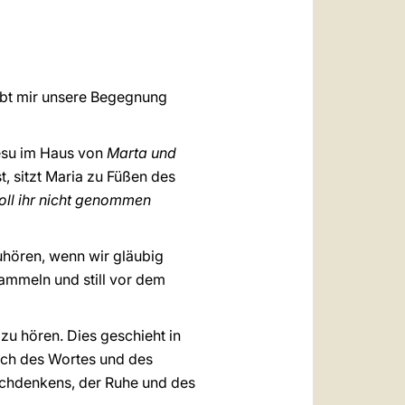
العربيّة
中文
LATINE
gibt mir unsere Begegnung
Jesu im Haus von
Marta und
, sitzt Maria zu Füßen des
oll ihr nicht genommen
uhören, wenn wir gläubig
ammeln und still vor dem
zu hören. Dies geschieht in
sch des Wortes und des
achdenkens, der Ruhe und des