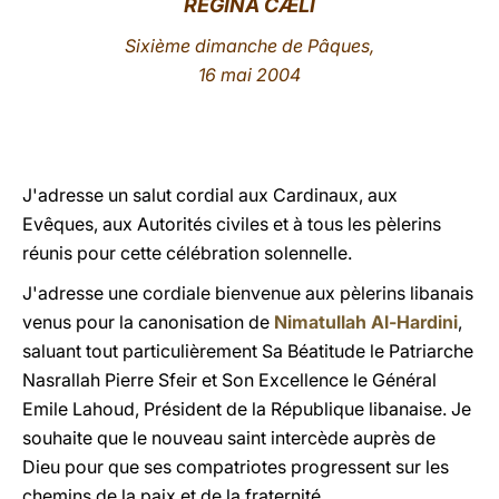
REGINA CÆLI
LATINE
Sixième dimanche de Pâques
,
16 mai 2004
J'adresse un salut cordial aux Cardinaux, aux
Evêques, aux Autorités civiles et à tous les pèlerins
réunis pour cette célébration solennelle.
J'adresse une cordiale bienvenue aux pèlerins libanais
venus pour la canonisation de
Nimatullah Al-Hardini
,
saluant tout particulièrement Sa Béatitude le Patriarche
Nasrallah Pierre Sfeir et Son Excellence le Général
Emile Lahoud, Président de la République libanaise. Je
souhaite que le nouveau saint intercède auprès de
Dieu pour que ses compatriotes progressent sur les
chemins de la paix et de la fraternité.