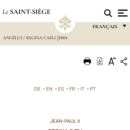
Le
SAINT-SIÈGE
FRANÇAIS
ANGÉLUS / REGINA CAELI
2004
FRANÇAIS
ENGLISH
ITALIANO
PORTUGUÊS
ESPAÑOL
DE
-
EN
-
ES
-
FR
-
IT
-
PT
DEUTSCH
POLSKI
العربيّة
JEAN-PAUL II
中文